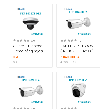
(0)
(0)
Camera IP Speed
CAMERA IP HILOOK
Dome hồng ngoại
ỐNG KÍNH THAY ĐỔI
2.0 Megapixel
TIÊU CỰ 4.0MP IPC-
0 ₫
3.840.000 ₫
HILOOK PTZ-P332ZI-
B640H-Z
0 ₫
4.800.000 ₫
DE3
(0)
(0)