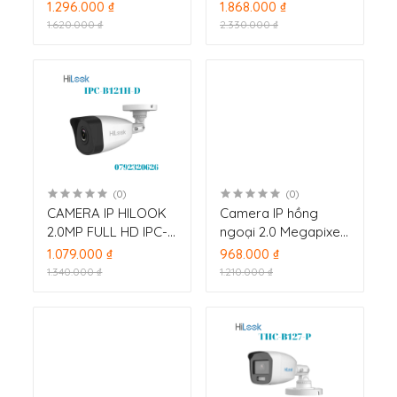
CÓ TÍCH HỢP MIC
CÓ POE IPC-B420H
1.296.000 ₫
1.868.000 ₫
IPC-B121H-U
1.620.000 ₫
2.330.000 ₫
(0)
(0)
CAMERA IP HILOOK
Camera IP hồng
2.0MP FULL HD IPC-
ngoại 2.0 Megapixel
B121H-D
HILOOK IPC-B320H-
1.079.000 ₫
968.000 ₫
D
1.340.000 ₫
1.210.000 ₫