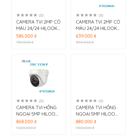
(0)
(0)
CAMERA TVI 2MP CÓ
CAMERA TVI 2MP CÓ
MÀU 24/24 HILOOK
MÀU 24/24 HILOOK
THC-T127-P
THC-B127-P
586.000 ₫
639.000 ₫
730.000 ₫
890.000 ₫
(0)
(0)
CAMERA TVI HỒNG
CAMERA TVI HỒNG
NGOẠI 5MP HILOOK
NGOẠI 5MP HILOOK
HỖ TRỢ 4 IN 1 THC-
THC-T150-M
868.000 ₫
880.000 ₫
T150-P
1.020.000 ₫
1.100.000 ₫