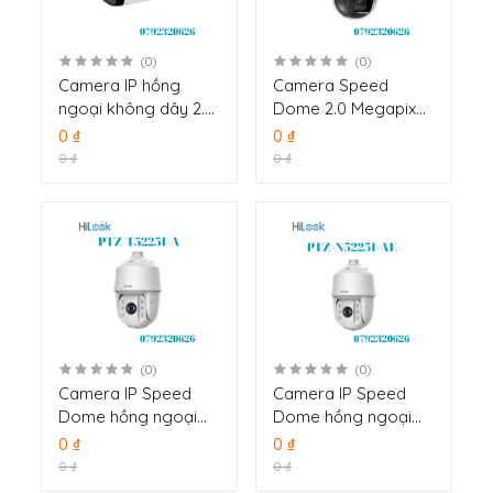
(0)
(0)
Camera IP hồng
Camera Speed
ngoại không dây 2.0
Dome 2.0 Megapixel
Megapixel HILOOK
HILOOK PTZ-T4215-
0 ₫
0 ₫
IPC-B120W
D3
0 ₫
0 ₫
(0)
(0)
Camera IP Speed
Camera IP Speed
Dome hồng ngoại
Dome hồng ngoại
2.0 Megapixel
2.0 Megapixel
0 ₫
0 ₫
HILOOK PTZ-T5225I-
HILOOK PTZ-N5225I-
0 ₫
0 ₫
A
AE