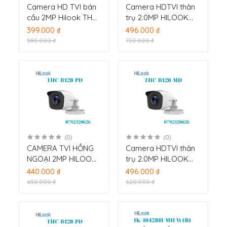
Camera HD TVI bán
Camera HDTVI thân
cầu 2MP Hilook THC-
trụ 2.0MP HILOOK
T120-PD
THC-B120-MD
399.000 ₫
496.000 ₫
580.000 ₫
720.000 ₫
(0)
(0)
CAMERA TVI HỒNG
Camera HDTVI thân
NGOẠI 2MP HILOOK
trụ 2.0MP HILOOK
THC-B120-PD
THC-B120-M
440.000 ₫
496.000 ₫
650.000 ₫
620.000 ₫