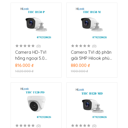
(0)
(0)
Camera HD-TVI
Camera TVI độ phân
hồng ngoại 5.0
giải 5MP Hilook phù
Megapixel HILOOK
hợp gắn ngoài trời
816.000 ₫
880.000 ₫
THC-B150-P
THC-B150-M
1.020.000 ₫
1.100.000 ₫
(0)
(0)