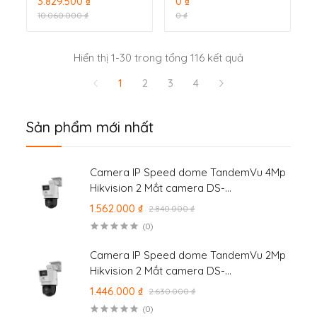
3.829.500 ₫
0 ₫
camera và 1 đầu ghi
camera và 1 đầu ghi
10.060.000 ₫
0 ₫
hình
hình
Hiển thị 1-30 trong tổng 116 kết quả
1
2
3
4
Sản phẩm mới nhất
Camera IP Speed dome TandemVu 4Mp
Hikvision 2 Mắt camera DS-
2SE2C400MWG-E/14
1.562.000 ₫
2.840.000 ₫
(0)
Camera IP Speed dome TandemVu 2Mp
Hikvision 2 Mắt camera DS-
2SE2C200MWG-E/12
1.446.000 ₫
2.630.000 ₫
(0)