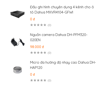
Đầu ghi hình chuyên dụng 4 kênh cho ô
tô Dahua MXVR4104-GFWI
0 ₫
(0)
Nguồn camera Dahua DH-PFM320-
020EN
98.000 ₫
(0)
Micro đa hướng độ nhạy cao Dahua DH-
HAP120
0 ₫
(0)