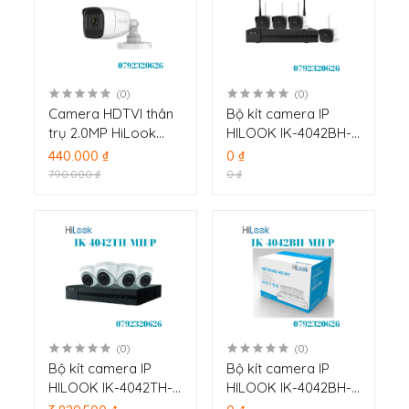
(0)
(0)
Camera HDTVI thân
Bộ kít camera IP
trụ 2.0MP HiLook
HILOOK IK-4042BH-
THC-B120-PD
MH/W(B) bao gồm 4
440.000 ₫
0 ₫
camera và 1 đầu ghi
790.000 ₫
0 ₫
hình
(0)
(0)
Bộ kít camera IP
Bộ kít camera IP
HILOOK IK-4042TH-
HILOOK IK-4042BH-
MH/P bao gồm 4
MH/P bao gồm 4