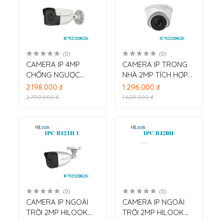
(0)
(0)
CAMERA IP 4MP
CAMERA IP TRONG
CHỐNG NGƯỢC
NHÀ 2MP TÍCH HỢP
SÁNG HILOOK IPC-
MIC HILOOK IPC-
2.198.000 ₫
1.296.000 ₫
B440H
T221H-U
2.790.000 ₫
1.620.000 ₫
(0)
(0)
CAMERA IP NGOÀI
CAMERA IP NGOÀI
TRỜI 2MP HILOOK
TRỜI 2MP HILOOK