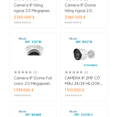
Camera IP hồng
Camera IP Dome
ngoại 2.0 Megapixel
hồng ngoại 2.0
HILOOK IPC-B621H-Z
Megapixel HILOOK
3.560.000 ₫
3.560.000 ₫
IPC-T621H-Z
4.450.000 ₫
4.450.000 ₫
(0)
(0)
Camera IP Dome Full
CAMERA IP 2MP CÓ
color 2.0 Megapixel
MÀU 24/24 HILOOK
HILOOK IPC-T227H
IPC-B127H
1.539.000 ₫
1.510.000 ₫
1.890.000 ₫
1.890.000 ₫