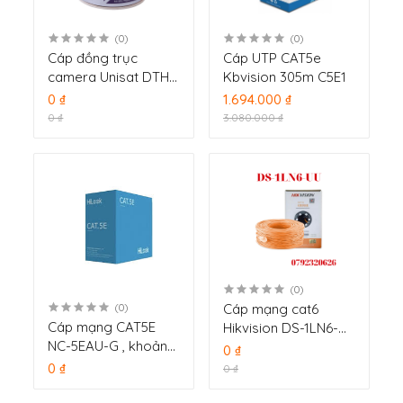
(0)
(0)
Cáp đồng trục
Cáp UTP CAT5e
camera Unisat DTH
Kbvision 305m C5E1
305m
0 ₫
1.694.000 ₫
0 ₫
3.080.000 ₫
(0)
Cáp mạng cat6
(0)
Cáp mạng CAT5E
Hikvision DS-1LN6-
NC-5EAU-G , khoảng
UU vỏ chống cháy
0 ₫
cách truyền dẫn lên
0 ₫
0 ₫
tới 85m