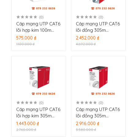
(0)
(0)
Cáp mạng UTP CAT6
Cáp mạng UTP CAT6
lõi hợp kim 100m
lõi đồng 305m
Dahua DH-PFM922I-
Dahua DH-PFM920I-
575.000 ₫
2.452.000 ₫
6UN-C-100
6UN-CN
1.100.000 ₫
4.692.000 ₫
(0)
(0)
Cáp mạng UTP CAT6
Cáp mạng UTP CAT6
lõi hợp kim 305m
lõi đồng 305m
Dahua DH-PFM922I-
Dahua DH-PFM920I-
1.443.000 ₫
2.916.000 ₫
6UN-C
6UN-C
2.760.000 ₫
5.580.000 ₫