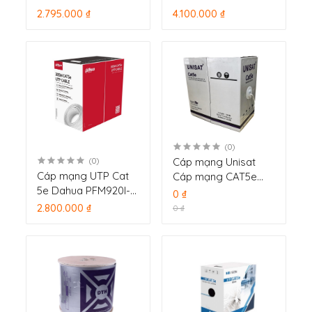
4PRS - PE
6UN-C-V2 màu trắng
2.795.000 ₫
4.100.000 ₫
305m
(0)
Cáp mạng Unisat
(0)
Cáp mạng UTP Cat
Cáp mạng CAT5e
5e Dahua PFM920I-
305m
0 ₫
5EUN-V3 màu trắng
2.800.000 ₫
0 ₫
305m