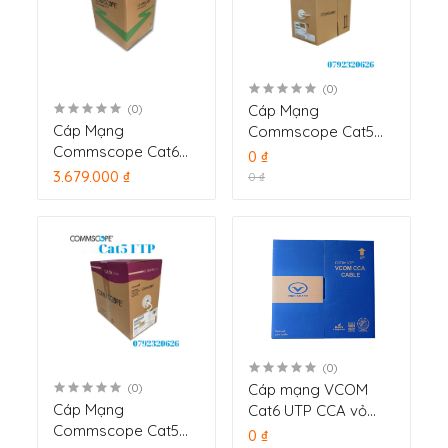
(0)
Cáp Mạng
(0)
Cáp Mạng
Commscope Cat5
Commscope Cat6
FTP cuộn 305m
0 ₫
UTP cuộn 305m
3.679.000 ₫
0 ₫
(0)
Cáp mạng VCOM
(0)
Cáp Mạng
Cat6 UTP CCA vỏ
Commscope Cat5
PVC 305m
0 ₫