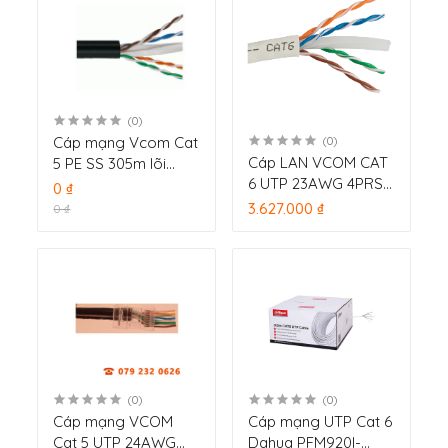
(0)
Cáp mạng Vcom Cat
(0)
Cáp LAN VCOM CAT
5 PE SS 305m lõi
6 UTP 23AWG 4PRS -
đồng nguyên chất
0 ₫
PVC (305m)
24AWG 0.5mm
3.627.000 ₫
0 ₫
(0)
(0)
Cáp mạng VCOM
Cáp mạng UTP Cat 6
Cat 5 UTP 24AWG
Dahua PFM920I-