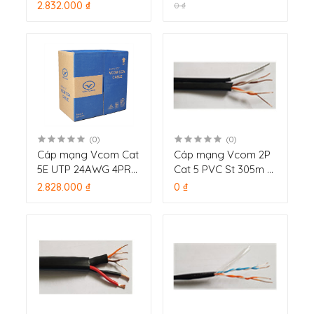
UTP cuộn 305m
2.832.000 ₫
0 ₫
(0)
(0)
Cáp mạng Vcom Cat
Cáp mạng Vcom 2P
5E UTP 24AWG 4PRS
Cat 5 PVC St 305m 4
– PVC 305m
Ruột vỏ mềm
2.828.000 ₫
0 ₫