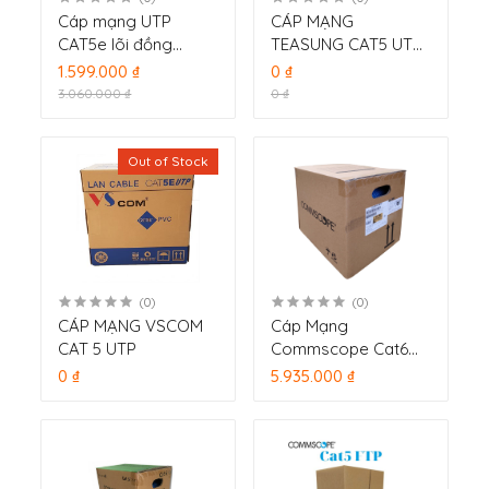
Cáp mạng UTP
CÁP MẠNG
CAT5e lõi đồng
TEASUNG CAT5 UTP
305m Dahua DH-
305M
1.599.000 ₫
0 ₫
PFM920I-5EUN
3.060.000 ₫
0 ₫
Out of Stock
(0)
(0)
CÁP MẠNG VSCOM
Cáp Mạng
CAT 5 UTP
Commscope Cat6
FTP cuộn 305m
0 ₫
5.935.000 ₫