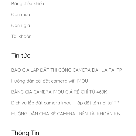
Bảng điều khiển
Đơn mua
Đánh giá
Tài khoản
Tin tức
BÁO GIÁ LẮP ĐẶT THI CÔNG CAMERA DAHUA TẠI TP.HCM MỚI NHẤT 2025
Hướng dẫn cài đặt camera wifi IMOU
BẢNG GIÁ CAMERA IMOU GIÁ RẺ CHỈ TỪ 469K
Dịch vụ lắp đặt camera Imou – lắp đặt tận nơi tại TP Hồ Chí Minh
HƯỚNG DẪN CHIA SẺ CAMERA TRÊN TÀI KHOẢN KBONE
Thông Tin