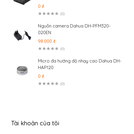
0 ₫
(0)
Nguồn camera Dahua DH-PFM320-
020EN
98.000 ₫
(0)
Micro đa hướng độ nhạy cao Dahua DH-
HAP120
0 ₫
(0)
Tài khoản của tôi