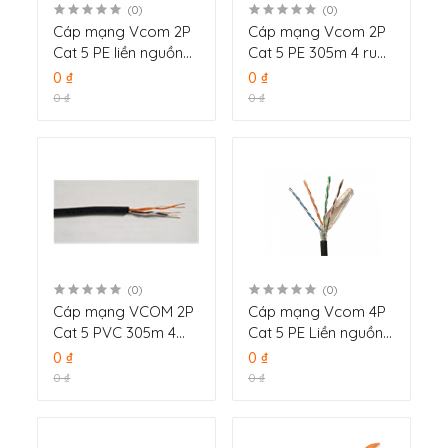
(0)
(0)
Cáp mạng Vcom 2P
Cáp mạng Vcom 2P
Cat 5 PE liền nguồn
Cat 5 PE 305m 4 ruột
305m lõi đồng
vỏ cứng, đồng
0 ₫
0 ₫
nguyên chất 24AWG
nguyên chất 24AWG
0 ₫
0 ₫
0.5mm
0.5mm
(0)
(0)
Cáp mạng VCOM 2P
Cáp mạng Vcom 4P
Cat 5 PVC 305m 4
Cat 5 PE Liền nguồn
ruột, đồng nguyên
305m lõi đồng
0 ₫
0 ₫
chất 24AWG 0.5mm
nguyên chất 24AWG
0 ₫
0 ₫
0.5mm