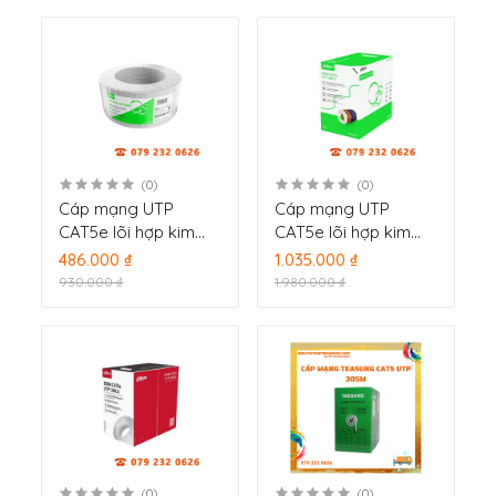
(0)
(0)
Cáp mạng UTP
Cáp mạng UTP
CAT5e lõi hợp kim
CAT5e lõi hợp kim
100m Dahua DH-
305m Dahua DH-
486.000 ₫
1.035.000 ₫
PFM922I-5EUN-C-100
PFM922I-5EUN-C
930.000 ₫
1.980.000 ₫
(0)
(0)