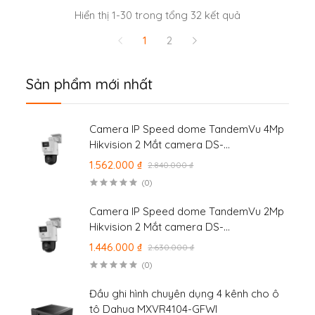
Hiển thị 1-30 trong tổng 32 kết quả
1
2
Sản phẩm mới nhất
Camera IP Speed dome TandemVu 4Mp
Hikvision 2 Mắt camera DS-
2SE2C400MWG-E/14
1.562.000 ₫
2.840.000 ₫
(0)
Camera IP Speed dome TandemVu 2Mp
Hikvision 2 Mắt camera DS-
2SE2C200MWG-E/12
1.446.000 ₫
2.630.000 ₫
(0)
Đầu ghi hình chuyên dụng 4 kênh cho ô
tô Dahua MXVR4104-GFWI