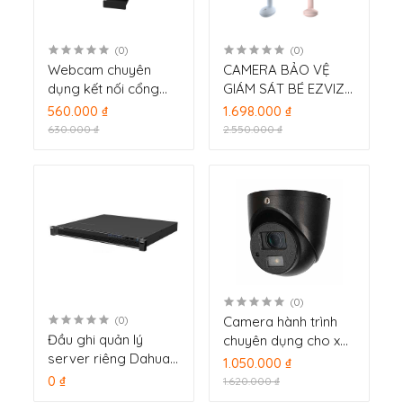
(0)
(0)
Webcam chuyên
CAMERA BẢO VỆ
dụng kết nối cổng
GIÁM SÁT BÉ EZVIZ
USB tiện lợi Dahua
BM1
560.000 ₫
1.698.000 ₫
HTI-UF2
630.000 ₫
2.550.000 ₫
(0)
Camera hành trình
(0)
Đầu ghi quản lý
chuyên dụng cho xe
server riêng Dahua
khách, xe tải, từ xe 4
1.050.000 ₫
DHI-DSS4004 giám
bánh trở lên DH-
0 ₫
1.620.000 ₫
sát camera hành
HAC-HDW1100G-M