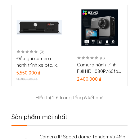
trình , hỗ trợ 4 cổng ổ
hồng ngoại 20m
cứng
(0)
Đầu ghi camera
(0)
Camera hành trình
hành trình xe oto, xe
Full HD 1080P/60fps
khách, xe tải Dahua
5.550.000 ₫
Ezviz S2 Starter Kit
DHI-DVR0404ME-SC-
2.400.000 ₫
11.980.000 ₫
(Grey) CS-SP206-
GC
B0-68WFBS(Grey)
Hiển thị 1-6 trong tổng 6 kết quả
Sản phẩm mới nhất
Camera IP Speed dome TandemVu 4Mp