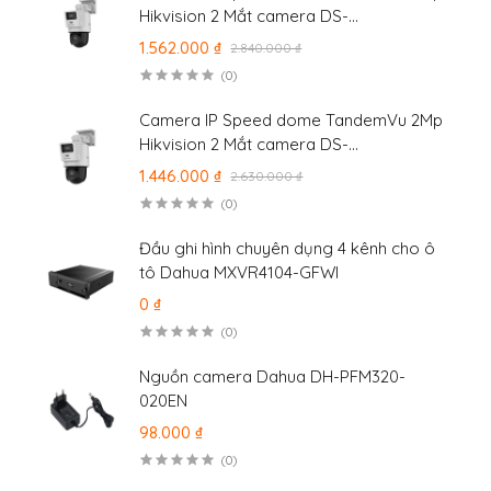
Hikvision 2 Mắt camera DS-
2SE2C400MWG-E/14
1.562.000 ₫
2.840.000 ₫
(0)
Camera IP Speed dome TandemVu 2Mp
Hikvision 2 Mắt camera DS-
2SE2C200MWG-E/12
1.446.000 ₫
2.630.000 ₫
(0)
Đầu ghi hình chuyên dụng 4 kênh cho ô
tô Dahua MXVR4104-GFWI
0 ₫
(0)
Nguồn camera Dahua DH-PFM320-
020EN
98.000 ₫
(0)