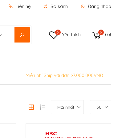
Liên hệ
So sánh
Đăng nhập
0
0
Yêu thích
0 ₫
Miễn phí Ship với đơn >7.000.000VNĐ
Mới nhất
30