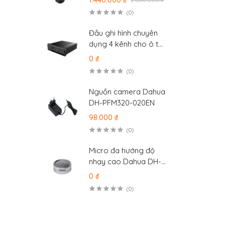
camera DS-
(0)
2SE2C200MWG-E/12
Đầu ghi hình chuyên
dụng 4 kênh cho ô tô
Dahua MXVR4104-
0 ₫
GFWI
(0)
Nguồn camera Dahua
DH-PFM320-020EN
98.000 ₫
(0)
Micro đa hướng độ
nhạy cao Dahua DH-
HAP120
0 ₫
(0)