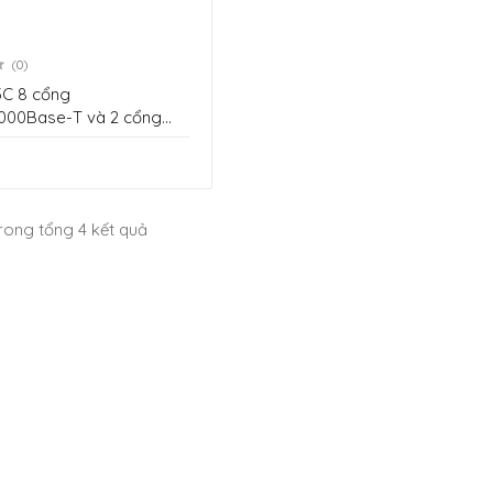
(0)
cổng
000Base-T và 2 cổng
ink LS-5120v3-10P-LI-GL
 trong tổng 4 kết quả