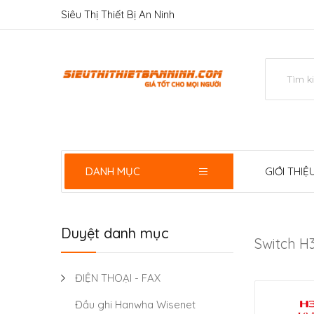
Siêu Thị Thiết Bị An Ninh
DANH MỤC
GIỚI THIỆ
Duyệt danh mục
Switch H
ĐIỆN THOẠI - FAX
Đầu ghi Hanwha Wisenet