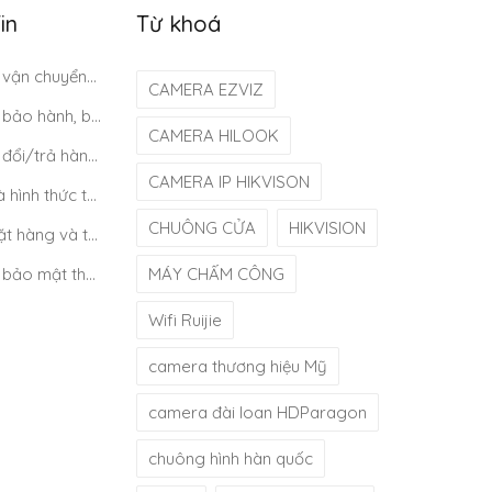
in
Từ khoá
Chính sách vận chuyển/giao nhận/cài đặt
CAMERA EZVIZ
Chính sách bảo hành, bảo trì
CAMERA HILOOK
Chính sách đổi/trả hàng và hoàn tiền
CAMERA IP HIKVISON
Quy định và hình thức thanh toán
CHUÔNG CỬA
HIKVISION
Quy định đặt hàng và thanh toán
Chính sách bảo mật thông tin khách hàng
MÁY CHẤM CÔNG
Wifi Ruijie
camera thương hiệu Mỹ
camera đài loan HDParagon
chuông hình hàn quốc