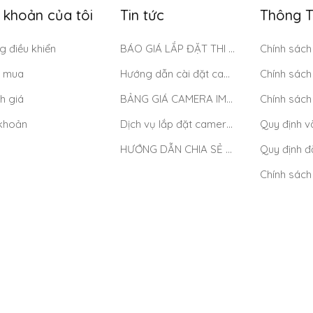
i khoản của tôi
Tin tức
Thông T
g điều khiển
BÁO GIÁ LẮP ĐẶT THI CÔNG CAMERA DAHUA TẠI TP.HCM MỚI NHẤT 2025
 mua
Hướng dẫn cài đặt camera wifi IMOU
h giá
BẢNG GIÁ CAMERA IMOU GIÁ RẺ CHỈ TỪ 469K
 khoản
Dịch vụ lắp đặt camera Imou – lắp đặt tận nơi tại TP Hồ Chí Minh
HƯỚNG DẪN CHIA SẺ CAMERA TRÊN TÀI KHOẢN KBONE