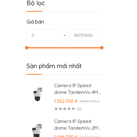
Bộ lọc
Giá bán
Sản phẩm mới nhất
Camera IP Speed
dome TandemVu 4Mp
Hikvision 2 Mắt
1.562.000 ₫
2.840.000 ₫
camera DS-
(0)
2SE2C400MWG-E/14
Camera IP Speed
dome TandemVu 2Mp
Hikvision 2 Mắt
1.446.000 ₫
2.630.000 ₫