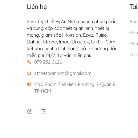
Liên hệ
Tà
Siêu Thị Thiết Bị An Ninh chuyên phân phối
Bản
và cung cấp các thiết bị an ninh, thiết bị
Đơn
mạng, giám sát: Hikvision, Ezviz, Ruijie,
Dahua, Kbone, Imou, Draytek, Unifi,... Cam
Đán
kết bảo hành chính hãng, hỗ trợ hướng dẫn
Tài
miễn phí 24/7, Tư vấn miễn phí.
079 232 0626
stthietbianninh@gmail.com
1190 Phạm Thế Hiển, Phường 5, Quận 8, 
TP HCM