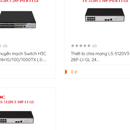
(0)
(0)
 chuyển mạch Switch H3C
Thiết bị chia mạng LS-5120V3-
24×10/100/1000TX LS-
28P-LI-GL 24
28P-PWR-LI-GL
cổng 10/100/1000Base-T và 
cổng 1000Base-X SFP
0 ₫