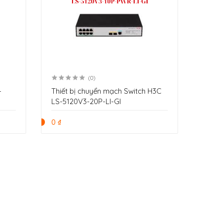
(0)
Thiết bị chuyển mạch Switch H3C
LS-5120V3-20P-LI-Gl
4
0 ₫