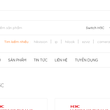
Switch H3C
Tìm kiếm nhiều :
hikvision
ip
hilook
ezviz
camera
U
SẢN PHẨM
TIN TỨC
LIÊN HỆ
TUYỂN DỤNG
3C