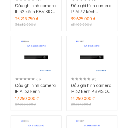
Đầu ghi hình camera
Đầu ghi hình camera
IP 32 kênh KBVISION
IP AI 32 kênh
KX-D4K8832NR3
KBVISION KX-
25.218.750 ₫
39.625.000 ₫
DAi4K8432SN3P16
36.682.000 ₫
63.400.000 ₫
(0)
(0)
Đầu ghi hình camera
Đầu ghi hình camera
IP AI 32 kênh
IP 32 kênh KBVISION
KBVISION KX-
KX-D4K8432N3
17.250.000 ₫
14.250.000 ₫
CAi4K8432SN3
27.600.000 ₫
20.727.000 ₫