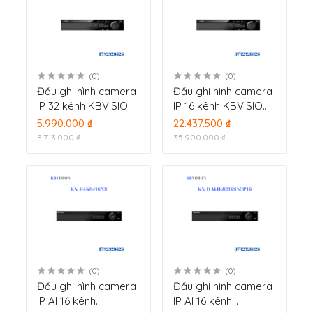
(0)
(0)
Đầu ghi hình camera
Đầu ghi hình camera
IP 32 kênh KBVISION
IP 16 kênh KBVISION
KX-C4K8232SN2
KX-D4K8816NR3
5.990.000 ₫
22.437.500 ₫
8.713.000 ₫
35.900.000 ₫
(0)
(0)
Đầu ghi hình camera
Đầu ghi hình camera
IP AI 16 kênh
IP AI 16 kênh