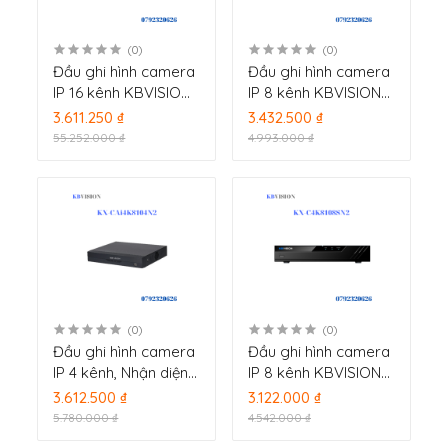
(0)
(0)
Đầu ghi hình camera
Đầu ghi hình camera
IP 16 kênh KBVISION
IP 8 kênh KBVISION
KX-C4K8116SN2
KX-CAi4K8108N2
3.611.250 ₫
3.432.500 ₫
55.252.000 ₫
4.993.000 ₫
(0)
(0)
Đầu ghi hình camera
Đầu ghi hình camera
IP 4 kênh, Nhận diện
IP 8 kênh KBVISION
khuôn mặt KBVISION
KX-C4K8108SN2
3.612.500 ₫
3.122.000 ₫
KX-CAi4K8104N2
5.780.000 ₫
4.542.000 ₫