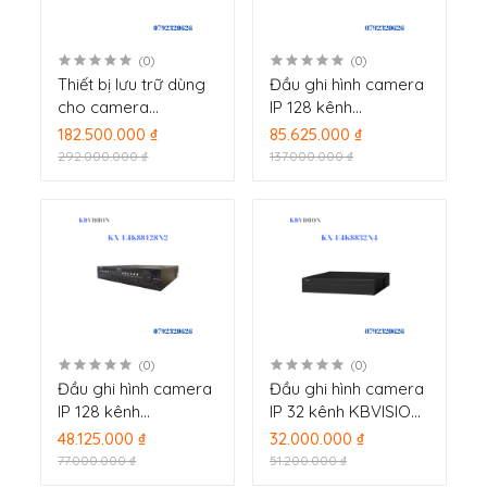
(0)
(0)
Thiết bị lưu trữ dùng
Đầu ghi hình camera
cho camera
IP 128 kênh
KBVISION KX-F256-
KBVISION KX-
182.500.000 ₫
85.625.000 ₫
24
E4K816128N2
292.000.000 ₫
137.000.000 ₫
(0)
(0)
Đầu ghi hình camera
Đầu ghi hình camera
IP 128 kênh
IP 32 kênh KBVISION
KBVISION KX-
KX-E4K8832N4
48.125.000 ₫
32.000.000 ₫
E4K88128N2
77.000.000 ₫
51.200.000 ₫