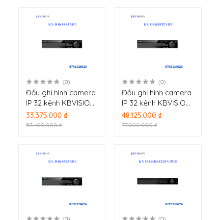
(0)
(0)
Đầu ghi hình camera
Đầu ghi hình camera
IP 32 kênh KBVISION
IP 32 kênh KBVISION
KX-DAi4K8832NR3
KX-DAi4K8832NR3
33.375.000 ₫
48.125.000 ₫
53.400.000 ₫
77.000.000 ₫
(0)
(0)