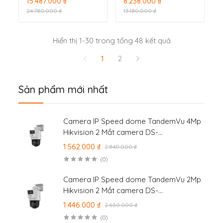
15.487.000 ₫
8.238.000 ₫
24.780.000 ₫
13.180.000 ₫
Hiển thị 1-30 trong tổng 48 kết quả
1
2
Sản phẩm mới nhất
Camera IP Speed dome TandemVu 4Mp
Hikvision 2 Mắt camera DS-
2SE2C400MWG-E/14
1.562.000 ₫
2.840.000 ₫
(0)
Camera IP Speed dome TandemVu 2Mp
Hikvision 2 Mắt camera DS-
2SE2C200MWG-E/12
1.446.000 ₫
2.630.000 ₫
(0)