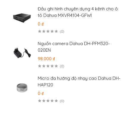
Đầu ghi hình chuyên dụng 4 kênh cho ô
tô Dahua MXVR4104-GFWI
0 ₫
(0)
Nguồn camera Dahua DH-PFM320-
020EN
98.000 ₫
(0)
Micro đa hướng độ nhạy cao Dahua DH-
HAP120
0 ₫
(0)