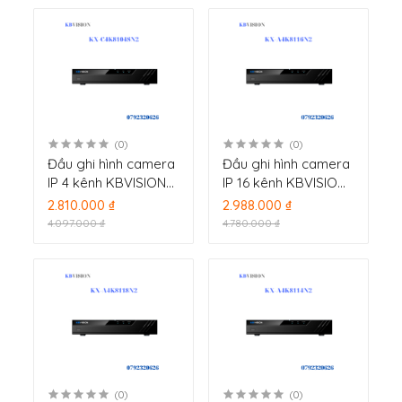
(0)
(0)
Đầu ghi hình camera
Đầu ghi hình camera
IP 4 kênh KBVISION
IP 16 kênh KBVISION
KX-C4K8104SN2
KX-A4K8116N2
2.810.000 ₫
2.988.000 ₫
4.097.000 ₫
4.780.000 ₫
(0)
(0)