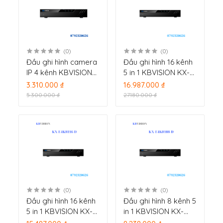
(0)
(0)
Đầu ghi hình camera
Đầu ghi hình 16 kênh
IP 4 kênh KBVISION
5 in 1 KBVISION KX-
KX-A4K8104PN2
E4K8416-D
3.310.000 ₫
16.987.000 ₫
5.300.000 ₫
27.180.000 ₫
(0)
(0)
Đầu ghi hình 16 kênh
Đầu ghi hình 8 kênh 5
5 in 1 KBVISION KX-
in 1 KBVISION KX-
E4K8116-D
E4K8108-D