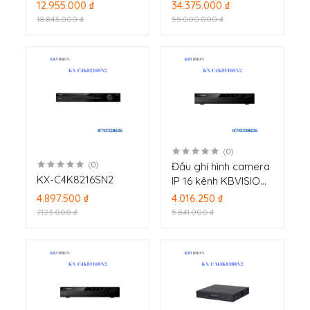
KBVISION KX-
KBVISION KX-
12.955.000 ₫
34.375.000 ₫
DAi4K8216SN3P16
DAi4K8216SN3P16
18.843.000 ₫
55.000.000 ₫
(0)
(0)
Đầu ghi hình camera
KX-C4K8216SN2
IP 16 kênh KBVISION
KX-CAi4K8116N2
4.897.500 ₫
4.016.250 ₫
7.123.000 ₫
5.841.000 ₫