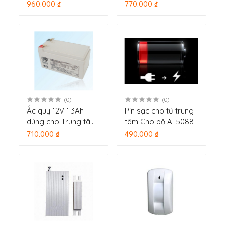
(LS828-3P)
9088GSM
960.000 ₫
770.000 ₫
(0)
(0)
Ắc quy 12V 1.3Ah
Pin sạc cho tủ trung
dùng cho Trung tâm
tâm Cho bộ AL5088
6088GSM
710.000 ₫
490.000 ₫