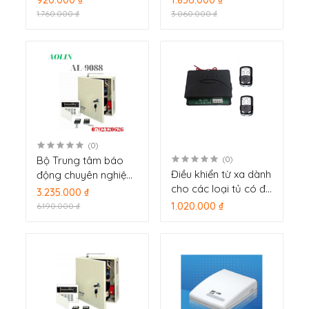
có dây AL5088
8088
1.760.000 ₫
3.060.000 ₫
(0)
Bộ Trung tâm báo
(0)
Điều khiển từ xa dành
động chuyên nghiệp
cho các loại tủ có đi
8 vùng có dây, 8
3.235.000 ₫
dây.
vùng không dây AL-
1.020.000 ₫
6.190.000 ₫
9088