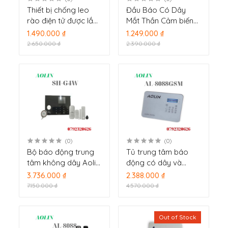
Thiết bị chống leo
Đầu Báo Có Dây
rào điện tử được lắp
Mắt Thần Cảm biến
đặt trên tường rào
Hồng Ngoại iWISE
1.490.000 ₫
1.249.000 ₫
SH-30PF
DT PET
2.650.000 ₫
2.390.000 ₫
(RK811DTPT00D)
(0)
(0)
Bộ báo động trung
Tủ trung tâm báo
tâm không dây Aolin
động có dây và
SH-G4W
không dây AoLin AL-
3.736.000 ₫
2.388.000 ₫
8088GSM
7.150.000 ₫
4.570.000 ₫
Out of Stock