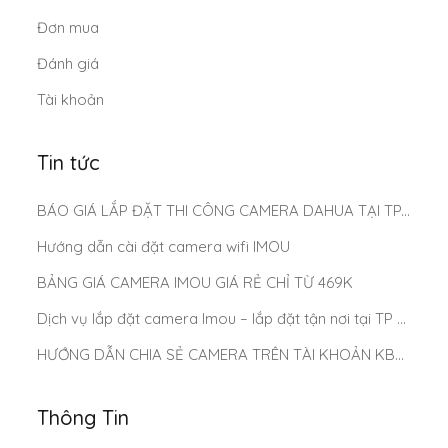
Đơn mua
Đánh giá
Tài khoản
Tin tức
BÁO GIÁ LẮP ĐẶT THI CÔNG CAMERA DAHUA TẠI TP.HCM MỚI NHẤT 2025
Hướng dẫn cài đặt camera wifi IMOU
BẢNG GIÁ CAMERA IMOU GIÁ RẺ CHỈ TỪ 469K
Dịch vụ lắp đặt camera Imou – lắp đặt tận nơi tại TP Hồ Chí Minh
HƯỚNG DẪN CHIA SẺ CAMERA TRÊN TÀI KHOẢN KBONE
Thông Tin