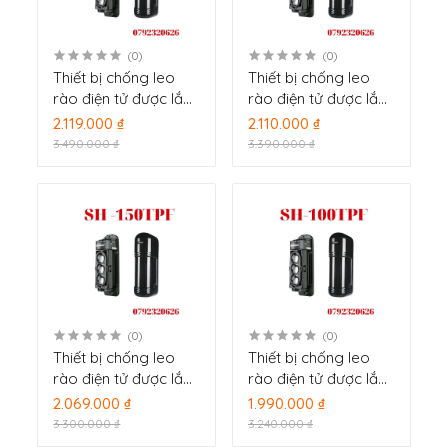
(0)
(0)
Thiết bị chống leo
Thiết bị chống leo
rào điện tử được lắp
rào điện tử được lắp
đặt trên tường rào
đặt trên tường rào
2.119.000 ₫
2.110.000 ₫
AoLin SH-250TPF
AoLin SH-200TPF
3.490.000 ₫
3.390.000 ₫
(0)
(0)
Thiết bị chống leo
Thiết bị chống leo
rào điện tử được lắp
rào điện tử được lắp
đặt trên tường rào
đặt trên tường rào
2.069.000 ₫
1.990.000 ₫
AoLin SH -150TPF
AoLin SH-100TPF
3.300.000 ₫
3.240.000 ₫