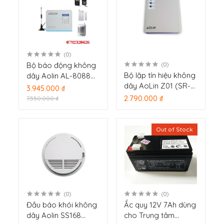
(0)
Bộ báo động không
(0)
Bộ lặp tín hiệu không
dây Aolin AL-8088
dây AoLin Z01 (SR-
GSM giá tốt nhất
3.945.000 ₫
150)
2.790.000 ₫
7.550.000 ₫
Out of Stock
(0)
(0)
Đầu báo khói không
Ắc quy 12V 7Ah dùng
dây Aolin SS168
cho Trung tâm