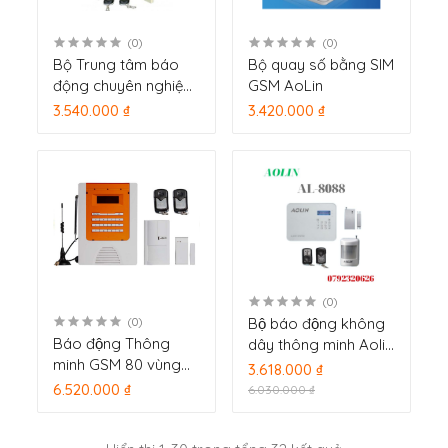
(0)
(0)
Bộ Trung tâm báo
Bộ quay số bằng SIM
động chuyên nghiệp
GSM AoLin
8 vùng có dây AL-
3.540.000 ₫
3.420.000 ₫
9288
(0)
Bộ báo động không
(0)
Báo động Thông
dây thông minh Aolin
minh GSM 80 vùng
80 vùng không dây,
3.618.000 ₫
không dây, 4 vùng
4 vùng có dây AL-
6.520.000 ₫
6.030.000 ₫
có dây AL-6088GSM
8088
(New)