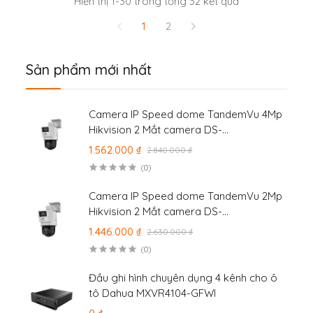
Hiển thị 1-30 trong tổng 32 kết quả
1
2
Sản phẩm mới nhất
Camera IP Speed dome TandemVu 4Mp
Hikvision 2 Mắt camera DS-
2SE2C400MWG-E/14
1.562.000 ₫
2.840.000 ₫
(0)
Camera IP Speed dome TandemVu 2Mp
Hikvision 2 Mắt camera DS-
2SE2C200MWG-E/12
1.446.000 ₫
2.630.000 ₫
(0)
Đầu ghi hình chuyên dụng 4 kênh cho ô
tô Dahua MXVR4104-GFWI