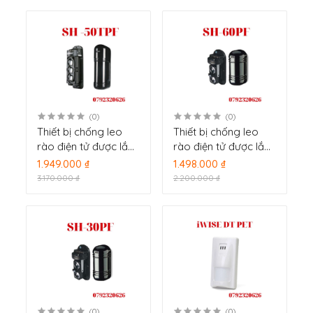
(0)
(0)
Thiết bị chống leo
Thiết bị chống leo
rào điện tử được lắp
rào điện tử được lắp
đặt trên tường rào
đặt trên tường rào
1.949.000 ₫
1.498.000 ₫
SH -50TPF
SH-60PF
3.170.000 ₫
2.200.000 ₫
(0)
(0)