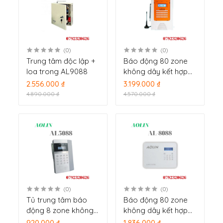
(0)
(0)
Trung tâm độc lập +
Báo động 80 zone
loa trong AL9088
không dây kết hợp
04 zone có dây
2.556.000 ₫
3.199.000 ₫
AL6088GSM
4.890.000 ₫
4.570.000 ₫
(0)
(0)
Tủ trung tâm báo
Báo động 80 zone
động 8 zone không
không dây kết hợp
dây kết hợp 04 zone
04 zone có dây AL-
920.000 ₫
1.836.000 ₫