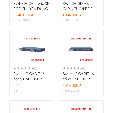
SWITCH CẤP NGUỒN
SWITCH GIGABIT
POE CHUYÊN DỤNG
CẤP NGUỒN POE
24 PORT HIKVISION
CHUYÊN DỤNG 24
5.340.000 ₫
1.884.000 ₫
DS-3E0526P-E/M
PORT HIKVISION DS-
10.220.000 ₫
3.140.000 ₫
3E0524-E
(0)
(0)
Switch GIGABIT 16
Switch GIGABIT 16
cổng PoE 1000M
cổng PoE 1000M
HIKVISION DS-
HIKVISION DS-
0 ₫
3.815.000 ₫
3E0518P-E
3E0518P-E/M
0 ₫
7.300.000 ₫