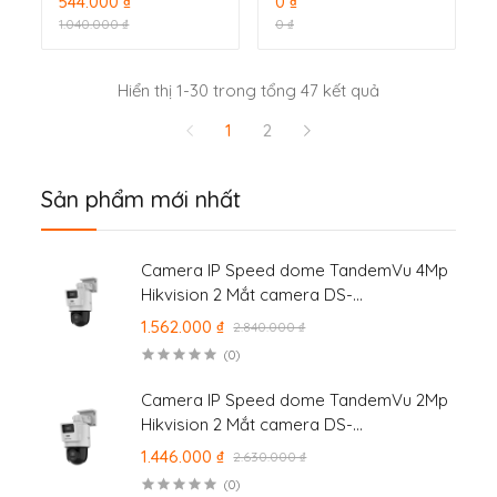
544.000 ₫
0 ₫
uplink 1000Mbps ,
1.040.000 ₫
0 ₫
Layer 2 DS-
3E0505HP-E
Hiển thị 1-30 trong tổng 47 kết quả
1
2
Sản phẩm mới nhất
Camera IP Speed dome TandemVu 4Mp
Hikvision 2 Mắt camera DS-
2SE2C400MWG-E/14
1.562.000 ₫
2.840.000 ₫
(0)
Camera IP Speed dome TandemVu 2Mp
Hikvision 2 Mắt camera DS-
2SE2C200MWG-E/12
1.446.000 ₫
2.630.000 ₫
(0)