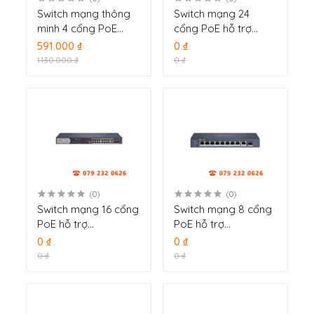
Switch mạng thông
Switch mạng 24
minh 4 cổng PoE
cổng PoE hỗ trợ
Hikvision DS-
HiPOE Hikvision DS-
591.000 ₫
0 ₫
3E1105P-EI/M
3E0528HP-E
1.130.000 ₫
0 ₫
(0)
(0)
Switch mạng 16 cổng
Switch mạng 8 cổng
PoE hỗ trợ
PoE hỗ trợ
HiPOE Hikvision DS-
HiPOE Hikvision DS-
0 ₫
0 ₫
3E0520HP-E
3E0510HP-E
0 ₫
0 ₫