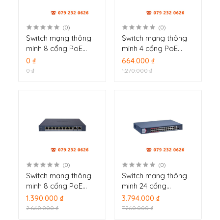
(0)
(0)
Switch mạng thông
Switch mạng thông
minh 8 cổng PoE
minh 4 cổng PoE
Gigabit Hikvision DS-
Gigabit Hikvision DS-
0 ₫
664.000 ₫
3E1510P-SI
3E1505P-EI/M
0 ₫
1.270.000 ₫
(0)
(0)
Switch mạng thông
Switch mạng thông
minh 8 cổng PoE
minh 24 cổng
Gigabit Hikvision DS-
PoE Hikvision DS-
1.390.000 ₫
3.794.000 ₫
3E1510P-EI/M
3E1326P-EI/M
2.660.000 ₫
7.260.000 ₫