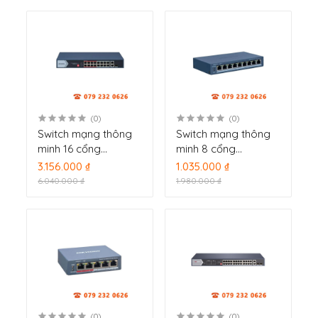
(0)
(0)
Switch mạng thông
Switch mạng thông
minh 16 cổng
minh 8 cổng
PoE Hikvision DS-
PoE Hikvision DS-
3.156.000 ₫
1.035.000 ₫
3E1318P-EI/M
3E1309P-EI/M
6.040.000 ₫
1.980.000 ₫
(0)
(0)