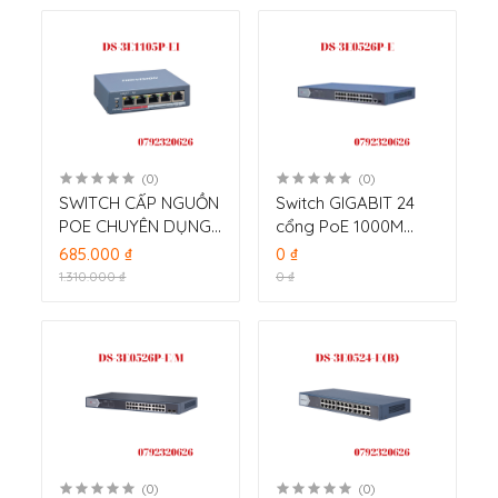
(0)
(0)
SWITCH CẤP NGUỒN
Switch GIGABIT 24
POE CHUYÊN DỤNG
cổng PoE 1000M
4 PORT HIKVISION
HIKVISION DS-
685.000 ₫
0 ₫
DS-3E1105P-EI
3E0526P-E
1.310.000 ₫
0 ₫
(0)
(0)