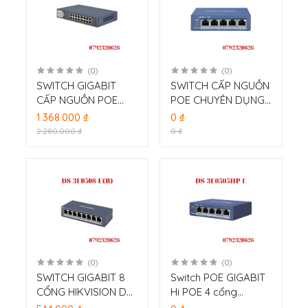
(0)
(0)
SWITCH GIGABIT
SWITCH CẤP NGUỒN
CẤP NGUỒN POE
POE CHUYÊN DỤNG
CHUYÊN DỤNG 16
8 PORT HIKVISION
1.368.000 ₫
0 ₫
PORT HIKVISION DS-
DS-3E0510P-E/M
2.280.000 ₫
0 ₫
3E0516-E
(0)
(0)
SWITCH GIGABIT 8
Switch POE GIGABIT
CỔNG HIKVISION DS-
Hi POE 4 cổng
3E0508-E(B)
1000Mpbs, 1 cổng