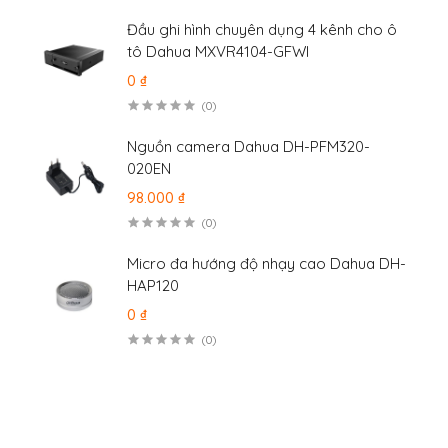
Đầu ghi hình chuyên dụng 4 kênh cho ô
tô Dahua MXVR4104-GFWI
0 ₫
(0)
Nguồn camera Dahua DH-PFM320-
020EN
98.000 ₫
(0)
Micro đa hướng độ nhạy cao Dahua DH-
HAP120
0 ₫
(0)