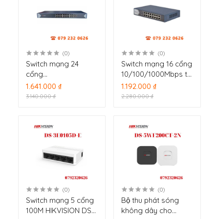
(0)
(0)
Switch mạng 24
Switch mạng 16 cổng
cổng
10/100/1000Mbps tự
10/100/1000Mbps tự
tương thích, 02 Cổng
1.641.000 ₫
1.192.000 ₫
tương thích , 02 Cổng
uplink 10/100/1000M,
3.140.000 ₫
2.280.000 ₫
uplink 10/100/1000M,
Layer 2
Layer 2 Hikvision
Hikvision DS-3E0516-
DS-3E0524-E(B)
E(B)
(0)
(0)
Switch mạng 5 cổng
Bộ thu phát sóng
100M HIKVISION DS-
không dây cho