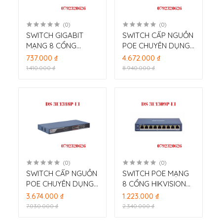
(0)
(0)
SWITCH GIGABIT
SWITCH CẤP NGUỒN
MẠNG 8 CỔNG
POE CHUYÊN DỤNG
HIKVISION DS-
24 PORT HIKVISION
737.000 ₫
4.672.000 ₫
3E1508-EI
DS-3E1326P-EI
1.410.000 ₫
8.940.000 ₫
(0)
(0)
SWITCH CẤP NGUỒN
SWITCH POE MẠNG
POE CHUYÊN DỤNG
8 CỔNG HIKVISION
16 PORT HIKVISION
DS-3E1309P-EI
3.674.000 ₫
1.223.000 ₫
DS-3E1318P-EI
7.030.000 ₫
2.340.000 ₫