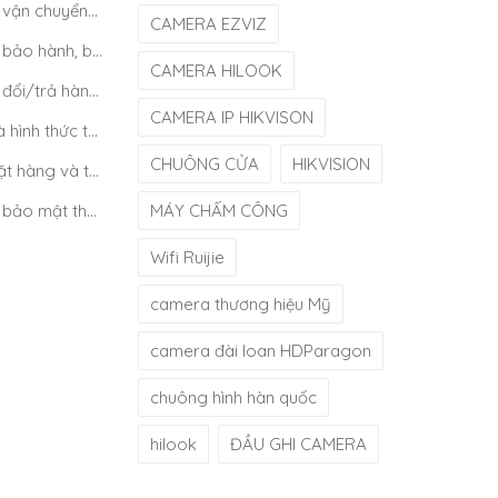
Chính sách vận chuyển/giao nhận/cài đặt
CAMERA EZVIZ
Chính sách bảo hành, bảo trì
CAMERA HILOOK
Chính sách đổi/trả hàng và hoàn tiền
CAMERA IP HIKVISON
Quy định và hình thức thanh toán
CHUÔNG CỬA
HIKVISION
Quy định đặt hàng và thanh toán
Chính sách bảo mật thông tin khách hàng
MÁY CHẤM CÔNG
Wifi Ruijie
camera thương hiệu Mỹ
camera đài loan HDParagon
chuông hình hàn quốc
hilook
ĐẦU GHI CAMERA