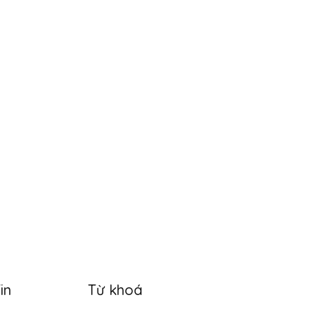
in
Từ khoá