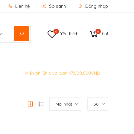
Liên hệ
So sánh
Đăng nhập
0
0
Yêu thích
0 ₫
Miễn phí Ship với đơn >7.000.000VNĐ
Mới nhất
30