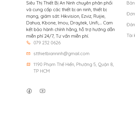
Siêu Thị Thiết Bị An Ninh chuyên phân phối
Bản
và cung cấp các thiết bị an ninh, thiết bị
Đơn
mạng, giám sát: Hikvision, Ezviz, Ruijie,
Dahua, Kbone, Imou, Draytek, Unifi,... Cam
Đán
kết bảo hành chính hãng, hỗ trợ hướng dẫn
Tài
miễn phí 24/7, Tư vấn miễn phí.
079 232 0626
stthietbianninh@gmail.com
1190 Phạm Thế Hiển, Phường 5, Quận 8, 
TP HCM