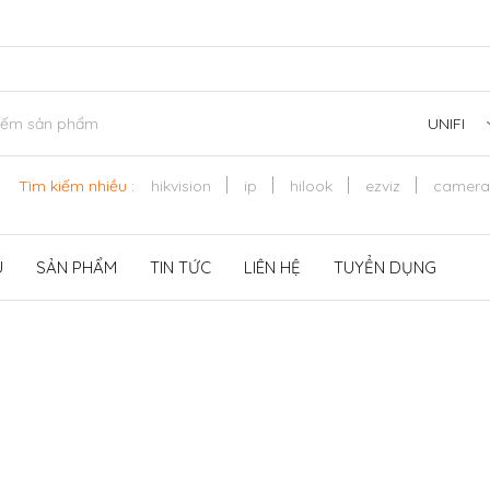
UNIFI
Tìm kiếm nhiều :
hikvision
ip
hilook
ezviz
camera
U
SẢN PHẨM
TIN TỨC
LIÊN HỆ
TUYỂN DỤNG