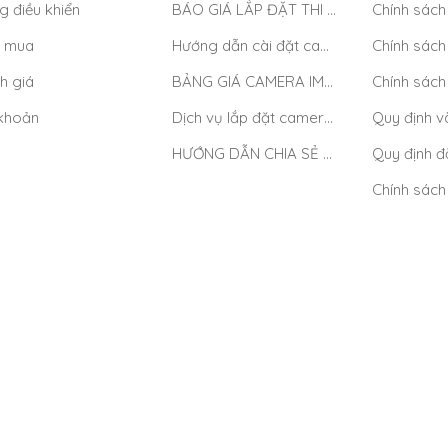
g điều khiển
BÁO GIÁ LẮP ĐẶT THI CÔNG CAMERA DAHUA TẠI TP.HCM MỚI NHẤT 2025
 mua
Hướng dẫn cài đặt camera wifi IMOU
h giá
BẢNG GIÁ CAMERA IMOU GIÁ RẺ CHỈ TỪ 469K
 khoản
Dịch vụ lắp đặt camera Imou – lắp đặt tận nơi tại TP Hồ Chí Minh
HƯỚNG DẪN CHIA SẺ CAMERA TRÊN TÀI KHOẢN KBONE