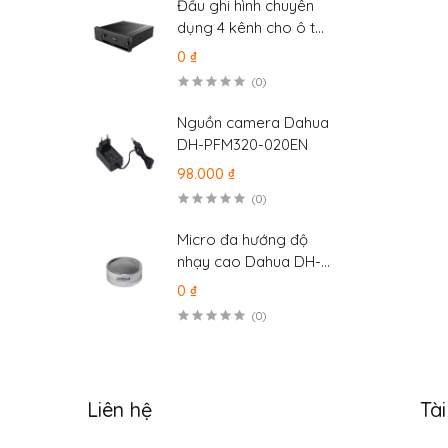
Đầu ghi hình chuyên
dụng 4 kênh cho ô tô
Dahua MXVR4104-
0 ₫
GFWI
(0)
Nguồn camera Dahua
DH-PFM320-020EN
98.000 ₫
(0)
Micro đa hướng độ
nhạy cao Dahua DH-
HAP120
0 ₫
(0)
Liên hệ
Tà