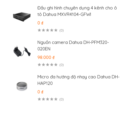
Đầu ghi hình chuyên dụng 4 kênh cho ô
tô Dahua MXVR4104-GFWI
0 ₫
(0)
Nguồn camera Dahua DH-PFM320-
020EN
98.000 ₫
(0)
Micro đa hướng độ nhạy cao Dahua DH-
HAP120
0 ₫
(0)