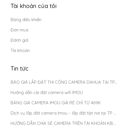
Tài khoản của tôi
Bảng điều khiển
Đơn mua
Đánh giá
Tài khoản
Tin tức
BÁO GIÁ LẮP ĐẶT THI CÔNG CAMERA DAHUA TẠI TP.HCM MỚI NHẤT 2025
Hướng dẫn cài đặt camera wifi IMOU
BẢNG GIÁ CAMERA IMOU GIÁ RẺ CHỈ TỪ 469K
Dịch vụ lắp đặt camera Imou – lắp đặt tận nơi tại TP Hồ Chí Minh
HƯỚNG DẪN CHIA SẺ CAMERA TRÊN TÀI KHOẢN KBONE