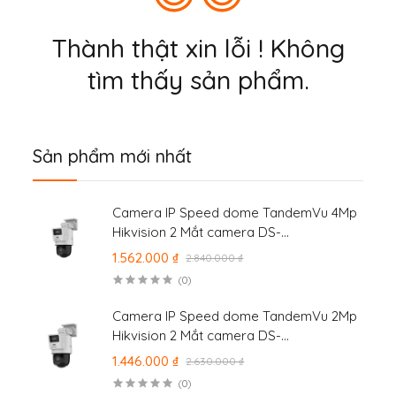
Thành thật xin lỗi ! Không
tìm thấy sản phẩm.
Sản phẩm mới nhất
Camera IP Speed dome TandemVu 4Mp
Hikvision 2 Mắt camera DS-
2SE2C400MWG-E/14
1.562.000 ₫
2.840.000 ₫
(0)
Camera IP Speed dome TandemVu 2Mp
Hikvision 2 Mắt camera DS-
2SE2C200MWG-E/12
1.446.000 ₫
2.630.000 ₫
(0)