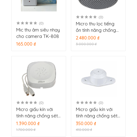
(0)
Micro thu lọc tiếng
(0)
Mic thu âm siêu nhạy
ồn tính năng chống
cho camera TK-808
sét và sốc nguồn
2.480.000 ₫
Dahua HAP301
165.000 ₫
3.000.000 ₫
(0)
(0)
Micro giấu kín với
Micro giấu kín với
tính năng chống sét
tính năng chống sét
và sốc nguồn Dahua
và sốc nguồn Dahua
1.390.000 ₫
350.000 ₫
DH-HAP201
HAP100
1.700.000 ₫
410.000 ₫