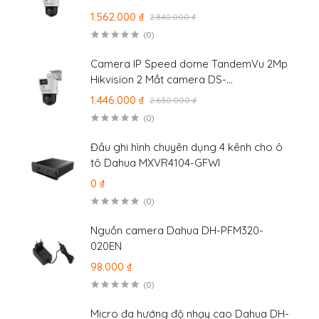
2SE2C400MWG-E/14
1.562.000 ₫
2.840.000 ₫
(0)
Camera IP Speed dome TandemVu 2Mp
Hikvision 2 Mắt camera DS-
2SE2C200MWG-E/12
1.446.000 ₫
2.630.000 ₫
(0)
Đầu ghi hình chuyên dụng 4 kênh cho ô
tô Dahua MXVR4104-GFWI
0 ₫
(0)
Nguồn camera Dahua DH-PFM320-
020EN
98.000 ₫
(0)
Micro đa hướng độ nhạy cao Dahua DH-