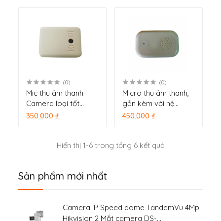
(0)
(0)
Mic thu âm thanh
Micro thu âm thanh,
Camera loại tốt
gắn kèm với hệ
QTA-A4
thống camera quan
350.000 ₫
450.000 ₫
sát, loại tốt Questek
QTA-A3
Hiển thị 1-6 trong tổng 6 kết quả
Sản phẩm mới nhất
Camera IP Speed dome TandemVu 4Mp
Hikvision 2 Mắt camera DS-