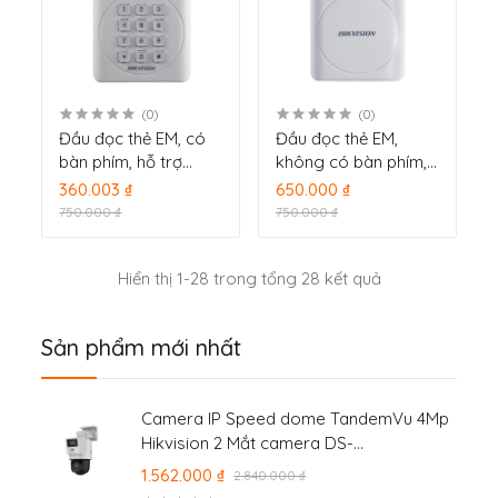
(0)
(0)
Đầu đọc thẻ EM, có
Đầu đọc thẻ EM,
bàn phím, hỗ trợ
không có bàn phím,
giao thức
hỗ trợ giao thức
360.003 ₫
650.000 ₫
Wiegand(W26/W34)
Wiegand DS-K1801E
750.000 ₫
750.000 ₫
DS-K1801EK (SH-
(SH-K2801E)
K2801EK)
Hiển thị 1-28 trong tổng 28 kết quả
Sản phẩm mới nhất
Camera IP Speed dome TandemVu 4Mp
Hikvision 2 Mắt camera DS-
2SE2C400MWG-E/14
1.562.000 ₫
2.840.000 ₫