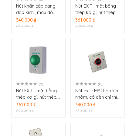
Nút khẩn cấp dạng
Nút EXIT : mặt bằng
đập kính , màu đỏ
thép ko gỉ, nút thép,
DS-K7PEB
vỏ nút bằng thép
340.000 ₫
361.000 ₫
DS-K7P06 (SH-
650.000 ₫
690.000 ₫
K8P06)
(0)
(0)
Nút EXIT : mặt bằng
Nút exit : Mặt hợp kim
thép ko gỉ, nút thép,
nhôm, có đèn chỉ thị
vỏ nút bằng thép
DS-K7P03 (SH-
361.000 ₫
340.000 ₫
DS-K7P05 (SH-
K8P03)
690.000 ₫
650.000 ₫
K8P05)