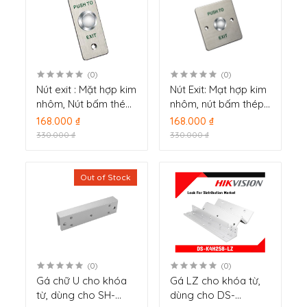
(0)
(0)
Nút exit : Mặt hợp kim
Nút Exit: Mạt hợp kim
nhôm, Nút bấm thép
nhôm, nút bấm thép
DS-K7P02 (SH-
DS-K7P01
168.000 ₫
168.000 ₫
K8P02)
330.000 ₫
330.000 ₫
Out of Stock
(0)
(0)
Gá chữ U cho khóa
Gá LZ cho khóa từ,
từ, dùng cho SH-
dùng cho DS-