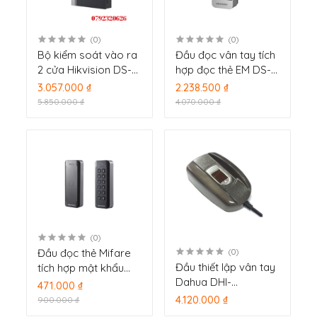
(0)
(0)
Bộ kiểm soát vào ra
Đầu đọc vân tay tích
2 cửa Hikvision DS-
hợp đọc thẻ EM DS-
K2812
K1201AEF
3.057.000 ₫
2.238.500 ₫
5.850.000 ₫
4.070.000 ₫
(0)
Đầu đọc thẻ Mifare
(0)
Đầu thiết lập vân tay
tích hợp mật khẩu
Dahua DHI-
DS-K1802MK
471.000 ₫
ASM102(V2) Giao
4.120.000 ₫
900.000 ₫
tiếp USB với máy tính