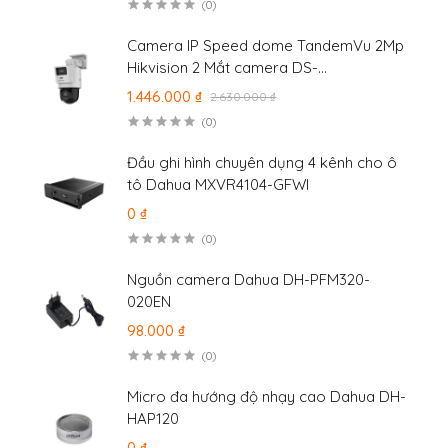
(0)
Camera IP Speed dome TandemVu 2Mp
Hikvision 2 Mắt camera DS-
2SE2C200MWG-E/12
1.446.000 ₫
2.630.000 ₫
(0)
Đầu ghi hình chuyên dụng 4 kênh cho ô
tô Dahua MXVR4104-GFWI
0 ₫
(0)
Nguồn camera Dahua DH-PFM320-
020EN
98.000 ₫
(0)
Micro đa hướng độ nhạy cao Dahua DH-
HAP120
0 ₫