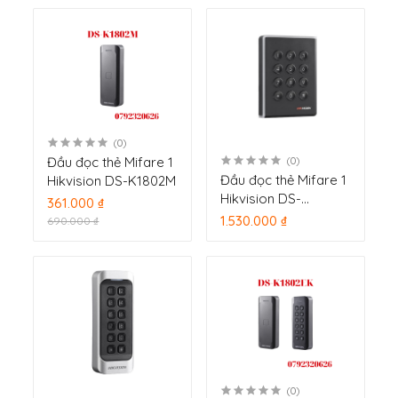
Hikvision DS-K4E100
(0)
Đầu đọc thẻ Mifare 1
(0)
Đầu đọc thẻ Mifare 1
Hikvision DS-K1802M
Hikvision DS-
361.000 ₫
K1108MK
1.530.000 ₫
690.000 ₫
(0)