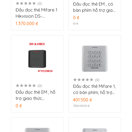
Đầu đọc thẻ EM , có
(0)
Đầu đọc thẻ Mifare 1
bàn phím hỗ trợ giao
Hikvision DS-
thức
0 ₫
K1107MK
Wiegand(W26/W34)
1.370.000 ₫
0 ₫
DS-K1802EK (SH-
K2802EK)
(0)
Đầu đọc thẻ Mifare 1,
(0)
Đầu đọc thẻ EM , hỗ
có bàn phím, hỗ trợ
trợ giao thức
giao thức
401.500 ₫
Wiegand(W26/W34)
Wiegand(W26/W34
0 ₫
750.000 ₫
DS-K1802E (SH-
DS-K1801MK (SH-
K2802E)
K2801MK)