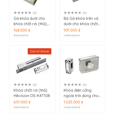
(0)
(0)
Gá khóa dưới cho
Bộ Gá khóa trên và
khóa chốt rơi (thả),
dưới cho khóa chốt
dùng cho DS-K4T108
DS-K4T108 (SH-
168.000 ₫
931.000 ₫
(SH-K5T108) mã DS-
K5T108) DS-K4T100-
320.000 ₫
1.780.000 ₫
K4T108-U1
U2
Out of Stock
(0)
(0)
Khóa chốt rơi (thả)
Khóa điện cổng
Hikvision DS-K4T108
ngoài trời dùng cho
hệ thống chuông cửa
601.000 ₫
1.025.000 ₫
có hình và hê thống
1.150.000 ₫
1.960.000 ₫
kiểm soát vào ra