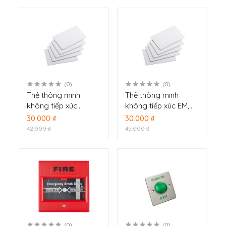
(0)
(0)
Thẻ thông minh
Thẻ thông minh
không tiếp xúc
không tiếp xúc EM,
Mifare 1. Tần số
tần số: 125KHz DS-
30.000 ₫
30.000 ₫
13.56vMHz IC S50
KEM125
42.000 ₫
42.000 ₫
(0)
(0)