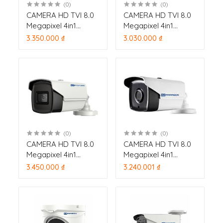
(0)
(0)
CAMERA HD TVI 8.0
CAMERA HD TVI 8.0
Megapixel 4in1
Megapixel 4in1
HDPARAGON HDS-
HDPARAGON HDS-
3.350.000 ₫
3.030.000 ₫
5899TVI-IRMF vỏ sắt,
5899TVI-IRQF vỏ
hồng ngoại 30m
nhựa, hồng ngoại
30m
(0)
(0)
CAMERA HD TVI 8.0
CAMERA HD TVI 8.0
Megapixel 4in1
Megapixel 4in1
HDPARAGON HDS-
HDPARAGON HDS-
3.450.000 ₫
3.240.001 ₫
1899TVI-IRMF hồng
1899TVI-IRQF vỏ
ngoại 30m
nhựa, hồng ngoại
30m