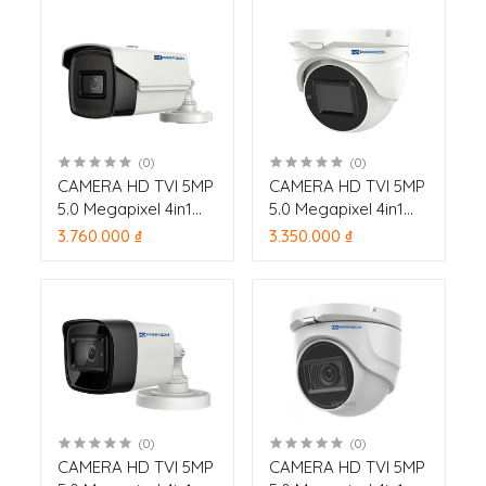
40m
40m
(0)
(0)
CAMERA HD TVI 5MP
CAMERA HD TVI 5MP
5.0 Megapixel 4in1
5.0 Megapixel 4in1
HDPARAGON HDS-
HDPARAGON HDS-
3.760.000 ₫
3.350.000 ₫
1897STVI-IR3F (HD-
5897STVI-IRMF (HD-
TVI 5M) hồng ngoại
TVI 5M) hồng ngoại
40m
20m
(0)
(0)
CAMERA HD TVI 5MP
CAMERA HD TVI 5MP