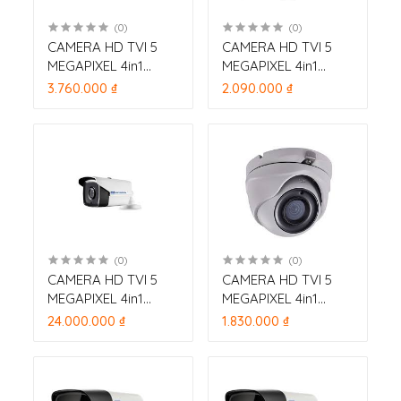
(0)
(0)
CAMERA HD TVI 5
CAMERA HD TVI 5
MEGAPIXEL 4in1
MEGAPIXEL 4in1
HDPARAGON HDS-
HDPARAGON HDS-
3.760.000 ₫
2.090.000 ₫
1897DTVI-IRZ3 (HD-
5897DTVI-IR3 (HD-
TVI 5M) hồng ngoại
TVI 5M) hồng ngoại
40m
20m
(0)
(0)
CAMERA HD TVI 5
CAMERA HD TVI 5
MEGAPIXEL 4in1
MEGAPIXEL 4in1
HDPARAGON HDS-
HDPARAGON HDS-
24.000.000 ₫
1.830.000 ₫
1897DTVI-IR5 (HD-
5897DTVI-IRM (HD-
TVI 5M) hồng ngoại
TVI 5M) hồng ngoại
25m
30m