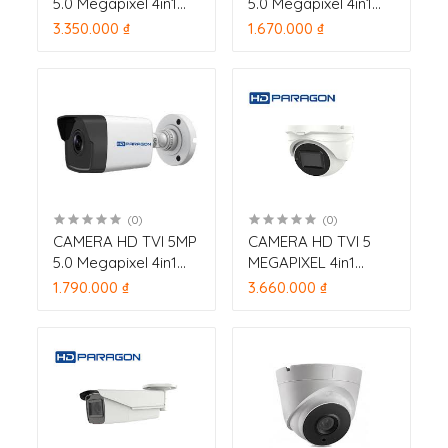
5.0 Megapixel 4in1
5.0 Megapixel 4in1
HDPARAGON HDS-
HDPARAGON HDS-
3.350.000 ₫
1.670.000 ₫
1897STVI-IRF (HD-
5897DTVI-IRMS hồng
TVI 5M) hồng ngoại
ngoại 30m
20m
(0)
(0)
CAMERA HD TVI 5MP
CAMERA HD TVI 5
5.0 Megapixel 4in1
MEGAPIXEL 4in1
HDPARAGON HDS-
HDPARAGON HDS-
1.790.000 ₫
3.660.000 ₫
HDS-1897DTVI-IRS
5897DTVI-IRZ3 (HD-
hồng ngoại 25m
TVI 5M) hồng ngoại
20m