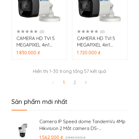
(0)
(0)
CAMERA HD TVI 5
CAMERA HD TVI 5
MEGAPIXEL 4in1
MEGAPIXEL 4in1
HDPARAGON HDS-
HDPARAGON HDS-
1.830.000 ₫
1.720.000 ₫
1897DTVI-IR (HD-TVI
1897DTVI-IRQ (HD-
5M) hồng ngoại 20m
TVI 5M) hồng ngoại
25m
Hiển thị 1-30 trong tổng 57 kết quả
1
2
Sản phẩm mới nhất
Camera IP Speed dome TandemVu 4Mp
Hikvision 2 Mắt camera DS-
2SE2C400MWG-E/14
1.562.000 ₫
2.840.000 ₫