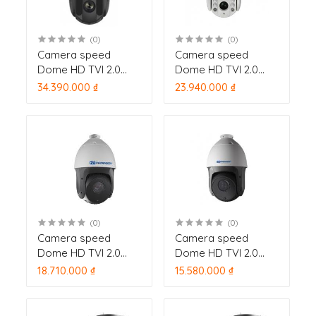
(0)
(0)
Camera speed
Camera speed
Dome HD TVI 2.0
Dome HD TVI 2.0
Megapixel
Megapixel
34.390.000 ₫
23.940.000 ₫
HDPARAGON 4in1
HDPARAGON 4in1
HDS-PT7232TVI-IRA
HDS-PT7225TVI-IRA
zoom 32x, hồng
zoom 25x, hồng
ngoại 150m
ngoại 150m
(0)
(0)
Camera speed
Camera speed
Dome HD TVI 2.0
Dome HD TVI 2.0
Megapixel
Megapixel
18.710.000 ₫
15.580.000 ₫
HDPARAGON 4in1
HDPARAGON 4in1
HDS-PT7225TVI-IR
HDS-PT7215TVI-IR
zoom 25x, hồng
zoom 15x, hồng