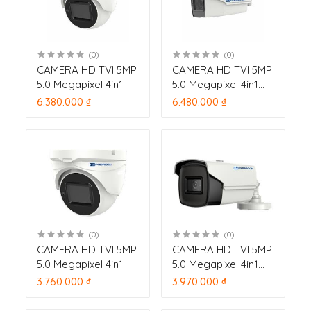
(0)
(0)
CAMERA HD TVI 5MP
CAMERA HD TVI 5MP
5.0 Megapixel 4in1
5.0 Megapixel 4in1
HDPARAGON HDS-
HDPARAGON HDS-
6.380.000 ₫
6.480.000 ₫
5897STVI-IRZ3F (2.7
1897STVI-IRZ3F (2.7
~ 13.5 Auto Focus)
~ 13.5 Auto Focus)
hồng ngoại 40m
hồng ngoại 40m
(0)
(0)
CAMERA HD TVI 5MP
CAMERA HD TVI 5MP
5.0 Megapixel 4in1
5.0 Megapixel 4in1
HDPARAGON HDS-
HDPARAGON HDS-
3.760.000 ₫
3.970.000 ₫
5897STVI-IR3F (HD-
1897STVI-IR5F (HD-
TVI 5M) hồng ngoại
TVI 5M)) hồng ngoại