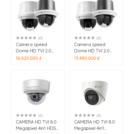
ngoại 100m
ngoại 100m, tên miền
miễn phí
(0)
(0)
Camera speed
Camera speed
Dome HD TVI 2.0
Dome HD TVI 2.0
Megapixel
Megapixel
16.620.000 ₫
13.490.000 ₫
HDPARAGON 4in1
HDPARAGON 4in1
HDS-PT5225TVI-DN
HDS-PT5215TVI-DN
zoom 25x
zoom 15x
(0)
(0)
CAMERA HD TVI 8.0
CAMERA HD TVI 8.0
Megapixel 4in1 HDS-
Megapixel 4in1