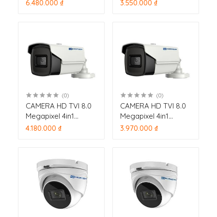
5899TVI-IRZ6F ,
HDPARAGON HDS-
6.480.000 ₫
3.550.000 ₫
hồng ngoại 60m
5899TVI-IR3F , hồng
ngoại 80m
(0)
(0)
CAMERA HD TVI 8.0
CAMERA HD TVI 8.0
Megapixel 4in1
Megapixel 4in1
HDPARAGON HDS-
HDPARAGON HDS-
4.180.000 ₫
3.970.000 ₫
1899TVI-IR5F , hồng
1899TVI-IR3F hồng
ngoại 80m
ngoại 60m