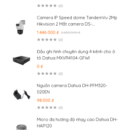
(0)
Camera IP Speed dome TandemVu 2Mp
Hikvision 2 Mắt camera DS-
2SE2C200MWG-E/12
1.446.000 ₫
2.630.000 ₫
(0)
Đầu ghi hình chuyên dụng 4 kênh cho ô
tô Dahua MXVR4104-GFWI
0 ₫
(0)
Nguồn camera Dahua DH-PFM320-
020EN
98.000 ₫
(0)
Micro đa hướng độ nhạy cao Dahua DH-
HAP120