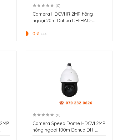
(0)
Camera HDCVI IR 2MP hồng
ngoại 20m Dahua DH-HAC-
HDW3200GP-M
0 ₫
0 ₫
(0)
 2MP
Camera Speed Dome HDCVI 2MP
hồng ngoại 100m Dahua DH-
SD49225-HC-LA