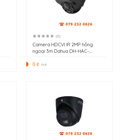
(0)
Camera HDCVI IR 2MP hồng
ngoại 3m Dahua DH-HAC-
HMW3200LP
0 ₫
0 ₫