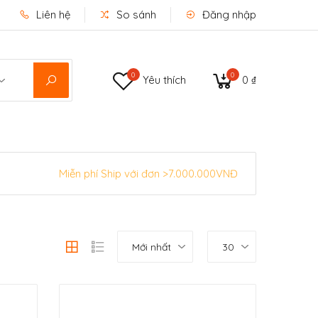
Liên hệ
So sánh
Đăng nhập
0
0
Yêu thích
0 ₫
Miễn phí Ship với đơn >7.000.000VNĐ
Mới nhất
30