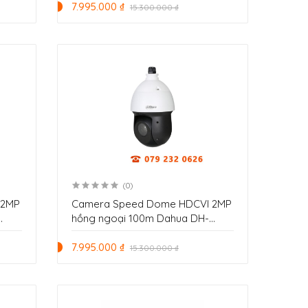
7.995.000 ₫
15.300.000 ₫
(0)
 2MP
Camera Speed Dome HDCVI 2MP
hồng ngoại 100m Dahua DH-
SD49225DB-HC
7.995.000 ₫
15.300.000 ₫