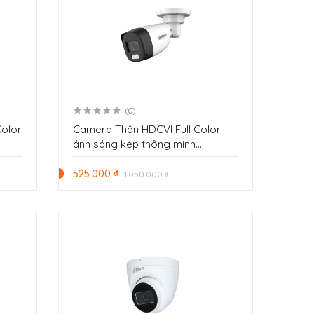
(0)
Color
Camera Thân HDCVI Full Color
ánh sáng kép thông minh
2.0MP Dahua DH-HAC-
HFW1200CLP-IL-A-VN
525.000 ₫
1.050.000 ₫