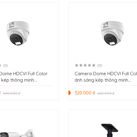
(0)
(0)
ome HDCVI Full Color
Camera Dome HDCVI Full Co
 kép thông minh
ánh sáng kép thông minh
ahua DH-HAC-T1A21P-U-
2.0MP Dahua DH-HAC-T1A21P
₫
IL-A
320.000 ₫
640.000 ₫
640.000 ₫