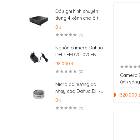
2SE2C200MWG-E/12
Đầu ghi hình chuyên
dụng 4 kênh cho ô tô
Dahua MXVR4104-
0 ₫
GFWI
(0)
Nguồn camera Dahua
DH-PFM320-020EN
98.000 ₫
(0)
Camera D
ánh sáng
Micro đa hướng độ
2.0MP D
nhạy cao Dahua DH-
IL-A-VN
320.000 
HAP120
0 ₫
(0)