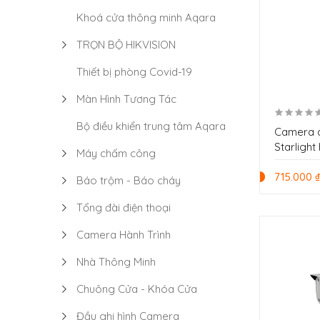
Khoá cửa thông minh Aqara
TRỌN BỘ HIKVISION
Thiết bị phòng Covid-19
Màn Hình Tương Tác
Bộ điều khiển trung tâm Aqara
Camera a
Starligh
Máy chấm công
HAC-HFW
715.000 
Báo trộm - Báo cháy
Tổng đài điện thoại
Camera Hành Trình
Nhà Thông Minh
Chuông Cửa - Khóa Cửa
Đầu ghi hình Camera