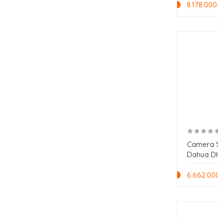
8.178.000
Camera 
Dahua D
6.662.00