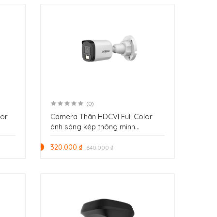
(0)
lor
Camera Thân HDCVI Full Color
ánh sáng kép thông minh
-U-
2.0MP Dahua DH-HAC-B1A21P-U-
IL-A
320.000 ₫
640.000 ₫