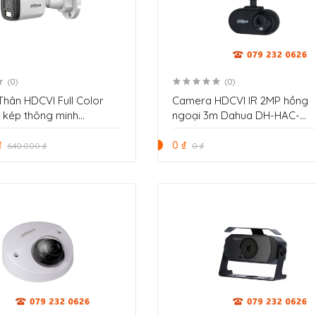
(0)
(0)
hân HDCVI Full Color
Camera HDCVI IR 2MP hồng
 kép thông minh
ngoại 3m Dahua DH-HAC-
ahua DH-HAC-B1A21P-U-
HMW3200LP-FR
₫
0 ₫
640.000 ₫
0 ₫