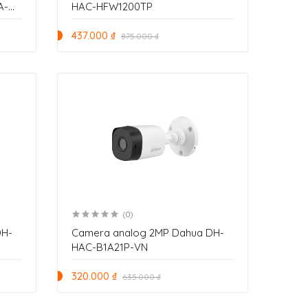
A-
HAC-HFW1200TP
437.000 ₫
875.000 ₫
(0)
DH-
Camera analog 2MP Dahua DH-
HAC-B1A21P-VN
320.000 ₫
635.000 ₫