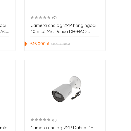
(0)
oại
Camera analog 2MP hồng ngoại
HAC-
40m có Mic Dahua DH-HAC-
HDW1200TQP-A
515.000 ₫
1.030.000 ₫
(0)
 mic
Camera analog 2MP Dahua DH-