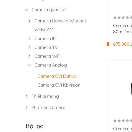
Camera quan sát
Camera Hanwha Wisenet
Camera 
WEBCAM
80m Dah
Camera IP
675.000 
Camera TVI
Camera WIFI
Camera Analog
Camera CVI Dahua
Camera CVI Kbvision
Thiết bị mạng
Phụ kiện camera
Bộ lọc
Camera 