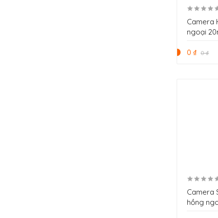
Camera 
ngoại 2
HDBW32
0 ₫
0 ₫
Camera 
hồng ng
SD6CE22