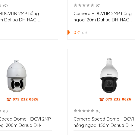
(0)
(0)
HDCVI IR 2MP hồng
Camera HDCVI IR 2MP hồng
0m Dahua DH-HAC-
ngoại 20m Dahua DH-HAC-
00FP-M
HMW3200P
0 ₫
0 ₫
(0)
(0)
Speed Dome HDCVI 2MP
Camera Speed Dome HDCVI
oại 200m Dahua DH-
hồng ngoại 150m Dahua DH-
5I-HC
SD59225-HC-LA