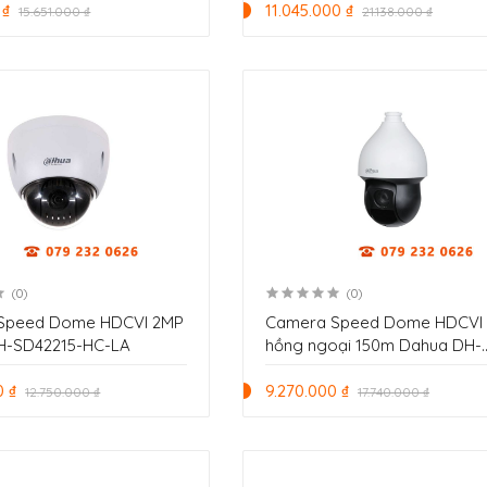
 ₫
11.045.000 ₫
15.651.000 ₫
21.138.000 ₫
(0)
(0)
Speed Dome HDCVI 2MP
Camera Speed Dome HDCVI
H-SD42215-HC-LA
hồng ngoại 150m Dahua DH-
SD59225DB-HC
0 ₫
9.270.000 ₫
12.750.000 ₫
17.740.000 ₫