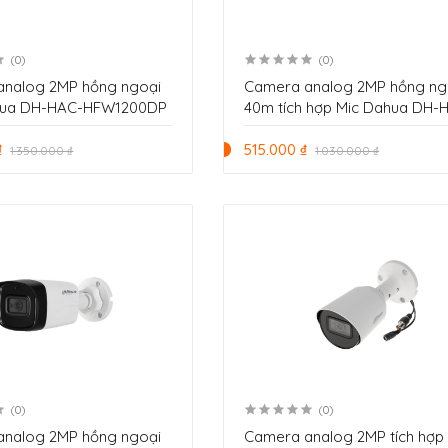
(0)
(0)
analog 2MP hồng ngoại
Camera analog 2MP hồng ng
ua DH-HAC-HFW1200DP
40m tích hợp Mic Dahua DH-
HDW1200TQP-A-VN
₫
515.000 ₫
1.350.000 ₫
1.030.000 ₫
(0)
(0)
analog 2MP hồng ngoại
Camera analog 2MP tích hợp