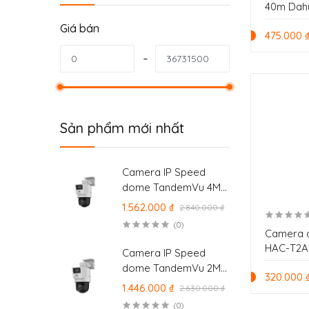
40m Dah
HFW1200
Giá bán
475.000 
Sản phẩm mới nhất
Camera IP Speed
dome TandemVu 4Mp
Hikvision 2 Mắt
1.562.000 ₫
2.840.000 ₫
camera DS-
(0)
2SE2C400MWG-E/14
Camera 
HAC-T2A
Camera IP Speed
dome TandemVu 2Mp
320.000 
Hikvision 2 Mắt
1.446.000 ₫
2.630.000 ₫
camera DS-
(0)