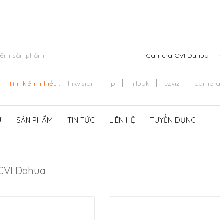
Camera CVI Dahua
Tìm kiếm nhiều :
hikvision
ip
hilook
ezviz
camera
U
SẢN PHẨM
TIN TỨC
LIÊN HỆ
TUYỂN DỤNG
CVI Dahua