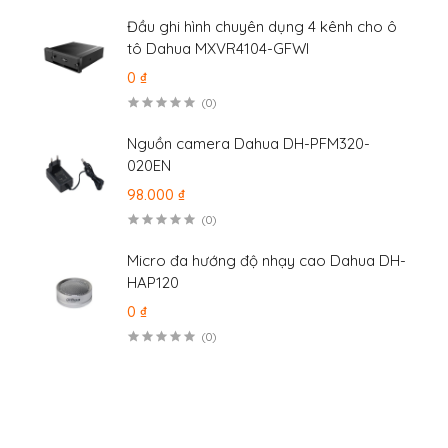
Đầu ghi hình chuyên dụng 4 kênh cho ô
tô Dahua MXVR4104-GFWI
0 ₫
(0)
Nguồn camera Dahua DH-PFM320-
020EN
98.000 ₫
(0)
Micro đa hướng độ nhạy cao Dahua DH-
HAP120
0 ₫
(0)