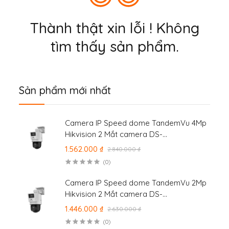
Thành thật xin lỗi ! Không
tìm thấy sản phẩm.
Sản phẩm mới nhất
Camera IP Speed dome TandemVu 4Mp
Hikvision 2 Mắt camera DS-
2SE2C400MWG-E/14
1.562.000 ₫
2.840.000 ₫
(0)
Camera IP Speed dome TandemVu 2Mp
Hikvision 2 Mắt camera DS-
2SE2C200MWG-E/12
1.446.000 ₫
2.630.000 ₫
(0)