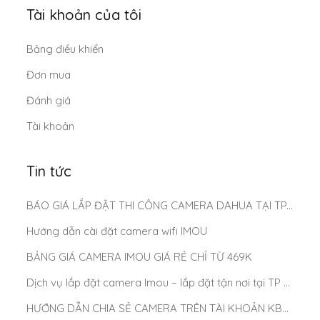
Tài khoản của tôi
Bảng điều khiển
Đơn mua
Đánh giá
Tài khoản
Tin tức
BÁO GIÁ LẮP ĐẶT THI CÔNG CAMERA DAHUA TẠI TP.HCM MỚI NHẤT 2025
Hướng dẫn cài đặt camera wifi IMOU
BẢNG GIÁ CAMERA IMOU GIÁ RẺ CHỈ TỪ 469K
Dịch vụ lắp đặt camera Imou – lắp đặt tận nơi tại TP Hồ Chí Minh
HƯỚNG DẪN CHIA SẺ CAMERA TRÊN TÀI KHOẢN KBONE