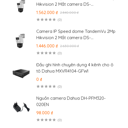
Hikvision 2 Mắt camera DS-
2SE2C400MWG-E/14
1.562.000 ₫
2.840.000 ₫
(0)
Camera IP Speed dome TandemVu 2Mp
Hikvision 2 Mắt camera DS-
2SE2C200MWG-E/12
1.446.000 ₫
2.630.000 ₫
(0)
Đầu ghi hình chuyên dụng 4 kênh cho ô
tô Dahua MXVR4104-GFWI
0 ₫
(0)
Nguồn camera Dahua DH-PFM320-
020EN
98.000 ₫
(0)