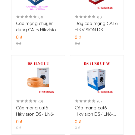
(0)
(0)
Cáp mạng chuyên
Dây cáp mạng CAT6
dụng CAT5 Hikvision
HIKVISION DS-
DS-1LN5EUEC0
1LN6U-G
0 ₫
0 ₫
0 ₫
0 ₫
(0)
(0)
Cáp mạng cat6
Cáp mạng cat6
Hikvision DS-1LN6-
Hikvision DS-1LN6-
UU vỏ chống cháy
UE-W vỏ chống cháy
0 ₫
0 ₫
0 ₫
0 ₫