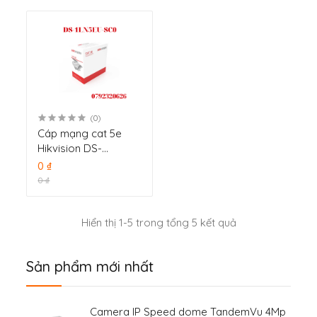
(0)
Cáp mạng cat 5e
Hikvision DS-
1LN5EU-SC0
0 ₫
0 ₫
Hiển thị 1-5 trong tổng 5 kết quả
Sản phẩm mới nhất
Camera IP Speed dome TandemVu 4Mp