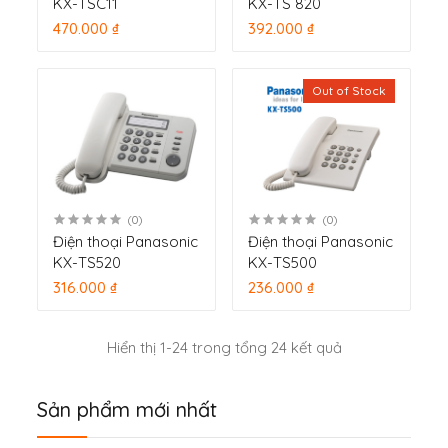
KX-TSC11
KX-TS 820
470.000 ₫
392.000 ₫
Out of Stock
(0)
(0)
Điện thoại Panasonic
Điện thoại Panasonic
KX-TS520
KX-TS500
316.000 ₫
236.000 ₫
Hiển thị 1-24 trong tổng 24 kết quả
Sản phẩm mới nhất