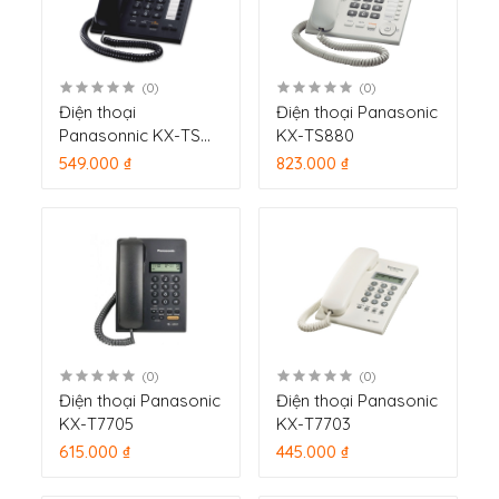
(0)
(0)
Điện thoại
Điện thoại Panasonic
Panasonnic KX-TS
KX-TS880
840
549.000 ₫
823.000 ₫
(0)
(0)
Điện thoại Panasonic
Điện thoại Panasonic
KX-T7705
KX-T7703
615.000 ₫
445.000 ₫