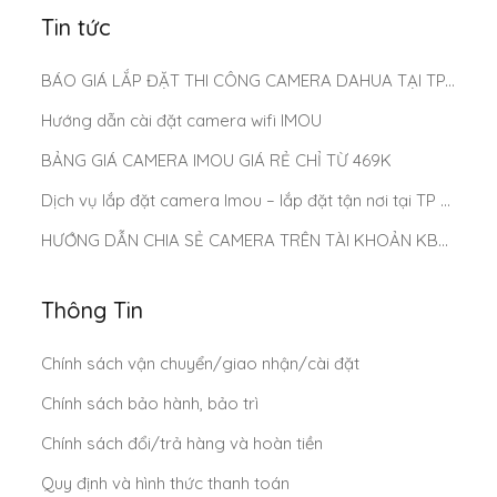
Tin tức
BÁO GIÁ LẮP ĐẶT THI CÔNG CAMERA DAHUA TẠI TP.HCM MỚI NHẤT 2025
Hướng dẫn cài đặt camera wifi IMOU
BẢNG GIÁ CAMERA IMOU GIÁ RẺ CHỈ TỪ 469K
Dịch vụ lắp đặt camera Imou – lắp đặt tận nơi tại TP Hồ Chí Minh
HƯỚNG DẪN CHIA SẺ CAMERA TRÊN TÀI KHOẢN KBONE
Thông Tin
Chính sách vận chuyển/giao nhận/cài đặt
Chính sách bảo hành, bảo trì
Chính sách đổi/trả hàng và hoàn tiền
Quy định và hình thức thanh toán