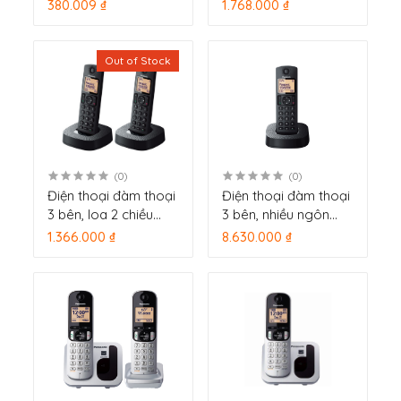
380.009 ₫
1.768.000 ₫
Out of Stock
(0)
(0)
Điện thoại đàm thoại
Điện thoại đàm thoại
3 bên, loa 2 chiều
3 bên, nhiều ngôn
Panasonic KX-
ngữ, loa ngoài 2
1.366.000 ₫
8.630.000 ₫
TGC312
chiều Panasonic KX-
TGC310