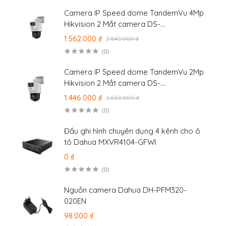
Camera IP Speed dome TandemVu 4Mp
Hikvision 2 Mắt camera DS-
2SE2C400MWG-E/14
1.562.000 ₫
2.840.000 ₫
(0)
Camera IP Speed dome TandemVu 2Mp
Hikvision 2 Mắt camera DS-
2SE2C200MWG-E/12
1.446.000 ₫
2.630.000 ₫
(0)
Đầu ghi hình chuyên dụng 4 kênh cho ô
tô Dahua MXVR4104-GFWI
0 ₫
(0)
Nguồn camera Dahua DH-PFM320-
020EN
98.000 ₫