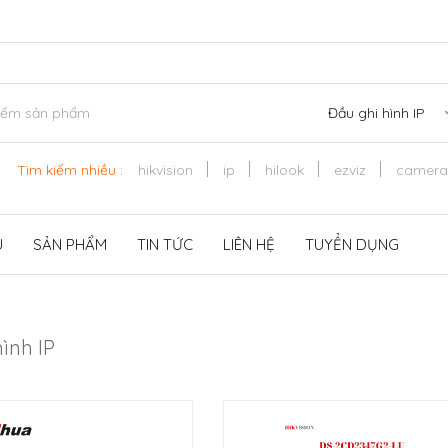
Đầu ghi hình IP
Tìm kiếm nhiều :
hikvision
ip
hilook
ezviz
camera
U
SẢN PHẨM
TIN TỨC
LIÊN HỆ
TUYỂN DỤNG
ình IP