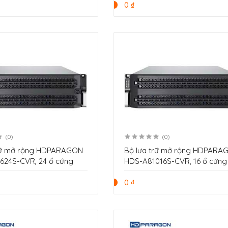
0 ₫
(0)
(0)
trữ mở rộng HDPARAGON
Bộ lưa trữ mở rộng HDPARA
624S-CVR, 24 ổ cứng
HDS-A81016S-CVR, 16 ổ cứng
0 ₫