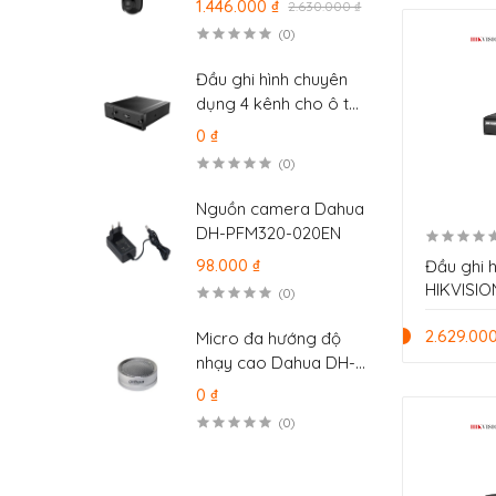
1.446.000 ₫
2.630.000 ₫
camera DS-
(0)
2SE2C200MWG-E/12
Đầu ghi hình chuyên
dụng 4 kênh cho ô tô
Dahua MXVR4104-
0 ₫
GFWI
(0)
Nguồn camera Dahua
DH-PFM320-020EN
98.000 ₫
Đầu ghi 
HIKVISI
(0)
2.629.000
Micro đa hướng độ
nhạy cao Dahua DH-
HAP120
0 ₫
(0)