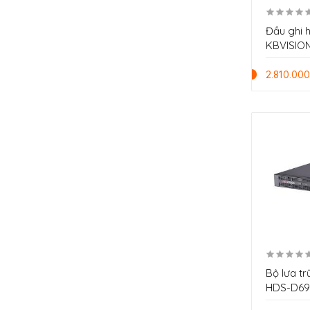
Đầu ghi 
KBVISIO
2.810.000
Bộ lưa 
HDS-D69