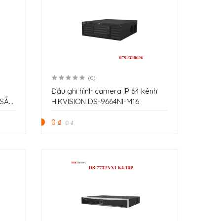
(0)
Đầu ghi hình camera IP 64 kênh
 SẮC
HIKVISION DS-9664NI-M16
0 ₫
0 ₫