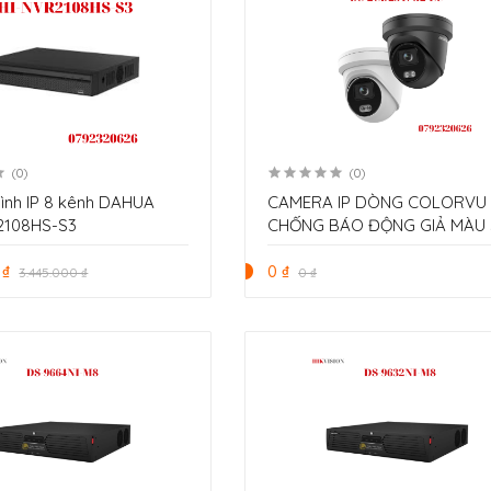
(0)
(0)
hình IP 8 kênh DAHUA
CAMERA IP DÒNG COLORVU
2108HS-S3
CHỐNG BÁO ĐỘNG GIẢ MÀU
24/7 4MP HIKVISION DS-
 ₫
2CD2347G2-LU
0 ₫
3.445.000 ₫
0 ₫