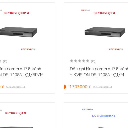
(0)
(0)
hình camera IP 8 kênh
Đầu ghi hình camera IP 8 kên
ON DS-7108NI-Q1/8P/M
HIKVISION DS-7108NI-Q1/M
 ₫
1.307.000 ₫
5.030.000 ₫
2.500.000 ₫