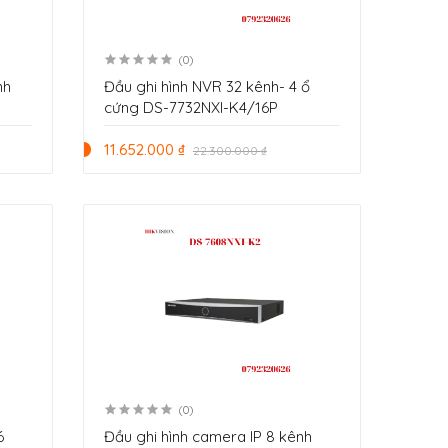
(0)
nh
Đầu ghi hình NVR 32 kênh- 4 ổ
cứng DS-7732NXI-K4/16P
11.652.000 ₫
22.300.000 ₫
(0)
6
Đầu ghi hình camera IP 8 kênh