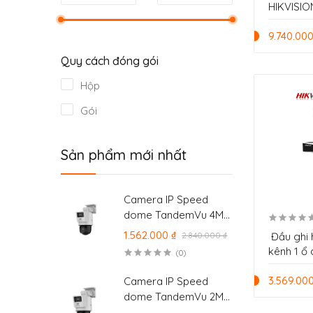
HIKVISIO
9.740.000
Quy cách đóng gói
Hộp
Gói
Sản phẩm mới nhất
Camera IP Speed
dome TandemVu 4Mp
Hikvision 2 Mắt
1.562.000 ₫
2.840.000 ₫
Đầu ghi 
camera DS-
kênh 1 ổ 
(0)
2SE2C400MWG-E/14
7616NXI-
3.569.000
Camera IP Speed
dome TandemVu 2Mp
Hikvision 2 Mắt