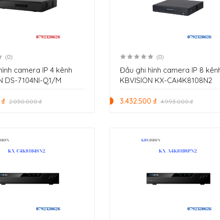
(0)
(0)
hình camera IP 4 kênh
Đầu ghi hình camera IP 8 kên
N DS-7104NI-Q1/M
KBVISION KX-CAi4K8108N2
 ₫
3.432.500 ₫
2.050.000 ₫
4.993.000 ₫