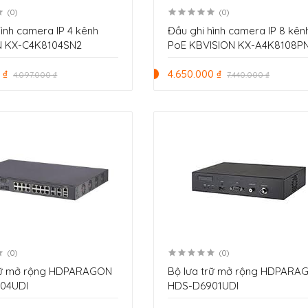
(0)
(0)
hình camera IP 4 kênh
Đầu ghi hình camera IP 8 kên
N KX-C4K8104SN2
PoE KBVISION KX-A4K8108P
 ₫
4.650.000 ₫
4.097.000 ₫
7.440.000 ₫
(0)
(0)
trữ mở rộng HDPARAGON
Bộ lưa trữ mở rộng HDPARA
04UDI
HDS-D6901UDI