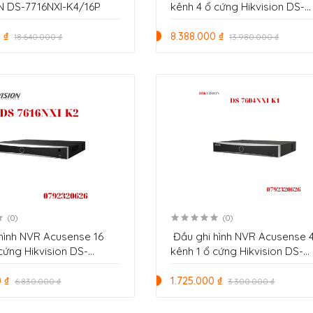
N DS-7716NXI-K4/16P
kênh 4 ổ cứng Hikvision DS-
7616NXI-K4
 ₫
8.388.000 ₫
18.640.000 ₫
13.980.000 ₫
(0)
(0)
hình NVR Acusense 16
Đầu ghi hình NVR Acusense 
cứng Hikvision DS-
kênh 1 ổ cứng Hikvision DS-
K2
7604NXI-K1
 ₫
1.725.000 ₫
6.830.000 ₫
3.300.000 ₫