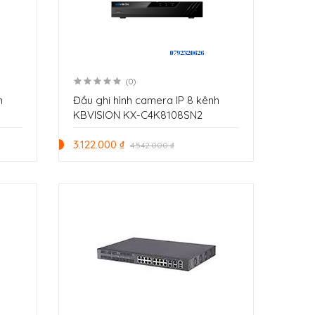
(0)
h
Đầu ghi hình camera IP 8 kênh
KBVISION KX-C4K8108SN2
3.122.000 ₫
4.542.000 ₫