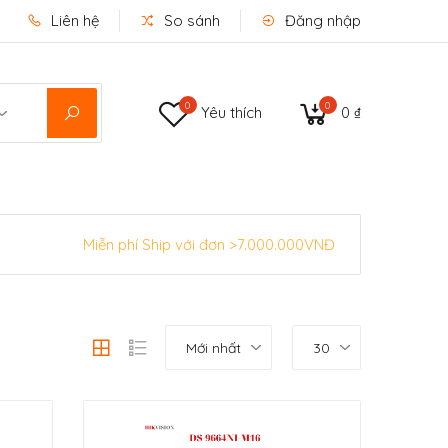
Liên hệ
So sánh
Đăng nhập
0
0
Yêu thích
0 ₫
Miễn phí Ship với đơn >7.000.000VNĐ
Mới nhất
30