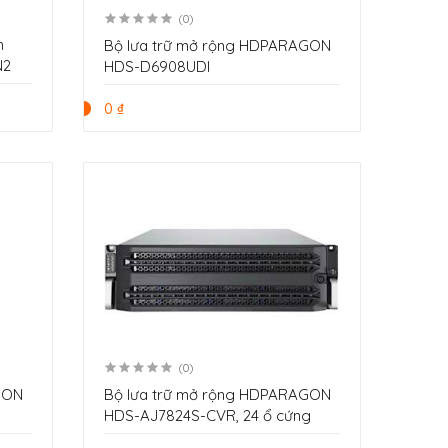
(0)
h
Bộ lưa trữ mở rộng HDPARAGON
N2
HDS-D6908UDI
0 ₫
(0)
GON
Bộ lưa trữ mở rộng HDPARAGON
HDS-AJ7824S-CVR, 24 ổ cứng