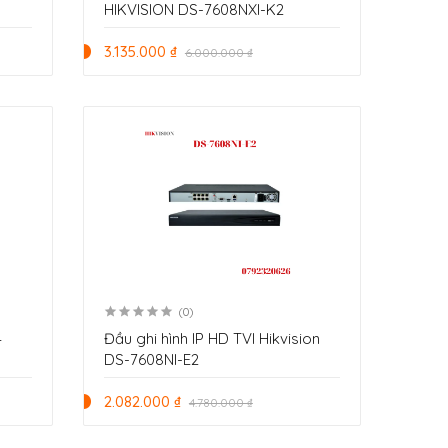
HIKVISION DS-7608NXI-K2
3.135.000 ₫
6.000.000 ₫
(0)
4
Đầu ghi hình IP HD TVI Hikvision
DS-7608NI-E2
2.082.000 ₫
4.780.000 ₫