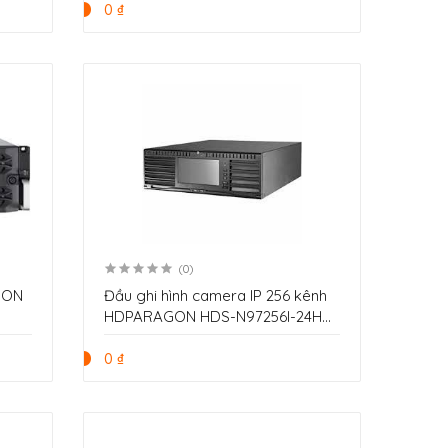
0 ₫
(0)
GON
Đầu ghi hình camera IP 256 kênh
HDPARAGON HDS-N97256I-24HD,
24 ổ cứng SATA. miễn phí trọn đời
tên miền
0 ₫