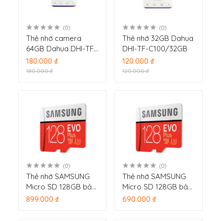
(0)
(0)
Thẻ nhớ camera
Thẻ nhớ 32GB Dahua
64GB Dahua DHI-TF-
DHI-TF-C100/32GB
C100/64GB
180.000 ₫
120.000 ₫
180.000 ₫
120.000 ₫
(0)
(0)
Thẻ nhớ SAMSUNG
Thẻ nhớ SAMSUNG
Micro SD 128GB bảo
Micro SD 128GB bảo
hành 10 năm
hành 2 năm
899.000 ₫
690.000 ₫