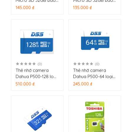
Micro SD 32GB bảo
Micro SD 32GB bảo
hành 10 năm
hành 2 năm
145.000 ₫
135.000 ₫
(0)
(0)
Thẻ nhớ camera
Thẻ nhớ camera
Dahua P500-128 loại
Dahua P500-64 loại
128GB
64GB
510.000 ₫
245.000 ₫