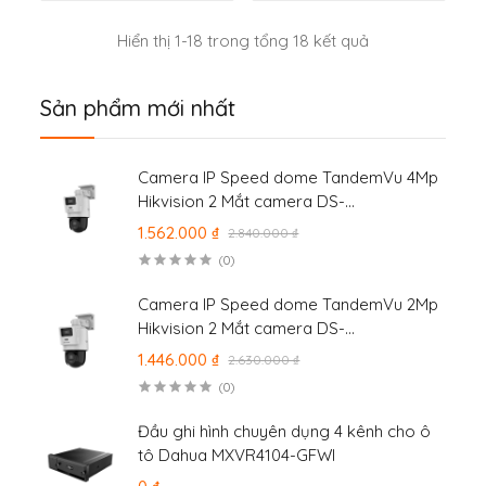
Hiển thị 1-18 trong tổng 18 kết quả
Sản phẩm mới nhất
Camera IP Speed dome TandemVu 4Mp
Hikvision 2 Mắt camera DS-
2SE2C400MWG-E/14
1.562.000 ₫
2.840.000 ₫
(0)
Camera IP Speed dome TandemVu 2Mp
Hikvision 2 Mắt camera DS-
2SE2C200MWG-E/12
1.446.000 ₫
2.630.000 ₫
(0)
Đầu ghi hình chuyên dụng 4 kênh cho ô
tô Dahua MXVR4104-GFWI