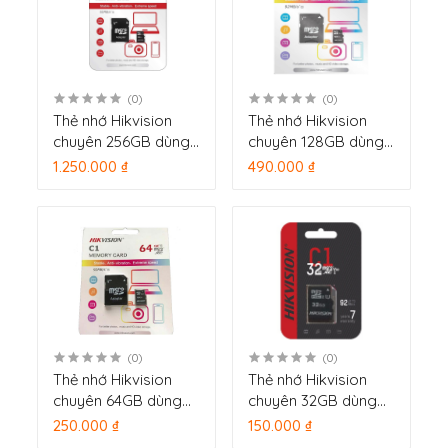
(0)
(0)
Thẻ nhớ Hikvision
Thẻ nhớ Hikvision
chuyên 256GB dùng
chuyên 128GB dùng
cho camera HS-TF-
cho camera HS-TF-
1.250.000 ₫
490.000 ₫
C1(STD)/256G/Adapter
C1(STD)/128G/Adapter
(0)
(0)
Thẻ nhớ Hikvision
Thẻ nhớ Hikvision
chuyên 64GB dùng
chuyên 32GB dùng
cho camera HS-TF-
cho camera HS-TF-
250.000 ₫
150.000 ₫
C1(STD)/64G/Adapter
C1(STD)/32G/Adapter