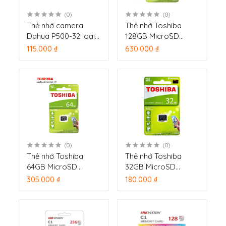
(0)
(0)
Thẻ nhớ camera
Thẻ nhớ Toshiba
Dahua P500-32 loại
128GB MicroSD
32GB
EXCERIA M203 UHS-1
115.000 ₫
630.000 ₫
Class 10 (R100)
(0)
(0)
Thẻ nhớ Toshiba
Thẻ nhớ Toshiba
64GB MicroSD
32GB MicroSD
EXCERIA M203 UHS-1
EXCERIA M203 UHS-1
305.000 ₫
180.000 ₫
Class 10 (R100)
Class 10 (R100)