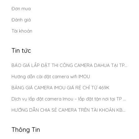
Đơn mua
Đánh giá
Tài khoản
Tin tức
BÁO GIÁ LẮP ĐẶT THI CÔNG CAMERA DAHUA TẠI TP.HCM MỚI NHẤT 2025
Hướng dẫn cài đặt camera wifi IMOU
BẢNG GIÁ CAMERA IMOU GIÁ RẺ CHỈ TỪ 469K
Dịch vụ lắp đặt camera Imou – lắp đặt tận nơi tại TP Hồ Chí Minh
HƯỚNG DẪN CHIA SẺ CAMERA TRÊN TÀI KHOẢN KBONE
Thông Tin