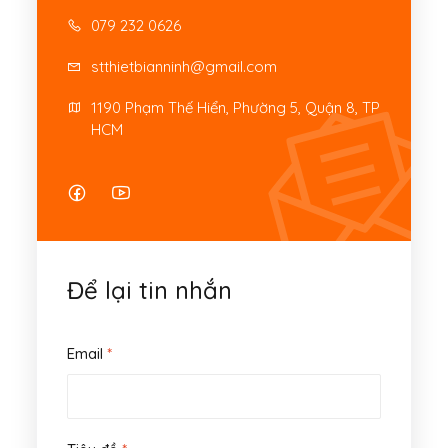
079 232 0626
stthietbianninh@gmail.com
1190 Phạm Thế Hiển, Phường 5, Quận 8, TP 
HCM
Để lại tin nhắn
Email
*