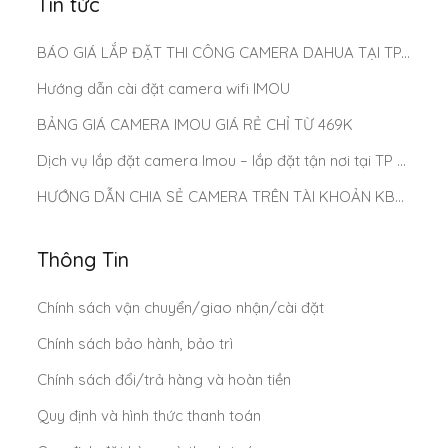
Tin tức
BÁO GIÁ LẮP ĐẶT THI CÔNG CAMERA DAHUA TẠI TP.HCM MỚI NHẤT 2025
Hướng dẫn cài đặt camera wifi IMOU
BẢNG GIÁ CAMERA IMOU GIÁ RẺ CHỈ TỪ 469K
Dịch vụ lắp đặt camera Imou – lắp đặt tận nơi tại TP Hồ Chí Minh
HƯỚNG DẪN CHIA SẺ CAMERA TRÊN TÀI KHOẢN KBONE
Thông Tin
Chính sách vận chuyển/giao nhận/cài đặt
Chính sách bảo hành, bảo trì
Chính sách đổi/trả hàng và hoàn tiền
Quy định và hình thức thanh toán