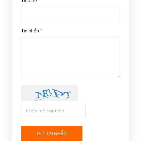
Tiêu đề
*
Tin nhắn
*
GỬI TIN NHẮN