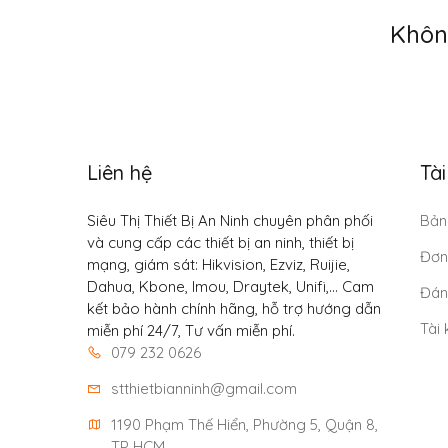
Khôn
Liên hệ
Tà
Siêu Thị Thiết Bị An Ninh chuyên phân phối
Bản
và cung cấp các thiết bị an ninh, thiết bị
Đơn
mạng, giám sát: Hikvision, Ezviz, Ruijie,
Dahua, Kbone, Imou, Draytek, Unifi,... Cam
Đán
kết bảo hành chính hãng, hỗ trợ hướng dẫn
Tài
miễn phí 24/7, Tư vấn miễn phí.
079 232 0626
stthietbianninh@gmail.com
1190 Phạm Thế Hiển, Phường 5, Quận 8, 
TP HCM