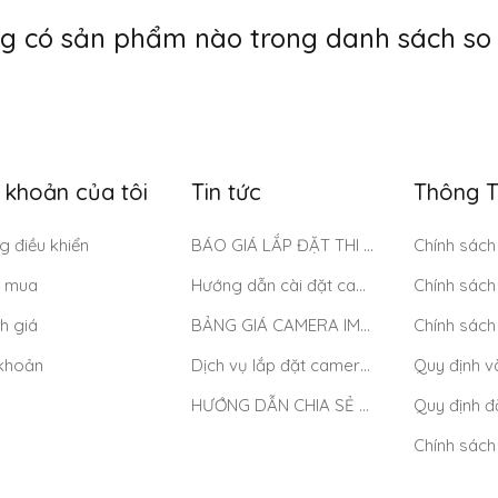
g có sản phẩm nào trong danh sách so 
i khoản của tôi
Tin tức
Thông T
g điều khiển
BÁO GIÁ LẮP ĐẶT THI CÔNG CAMERA DAHUA TẠI TP.HCM MỚI NHẤT 2025
 mua
Hướng dẫn cài đặt camera wifi IMOU
h giá
BẢNG GIÁ CAMERA IMOU GIÁ RẺ CHỈ TỪ 469K
 khoản
Dịch vụ lắp đặt camera Imou – lắp đặt tận nơi tại TP Hồ Chí Minh
HƯỚNG DẪN CHIA SẺ CAMERA TRÊN TÀI KHOẢN KBONE