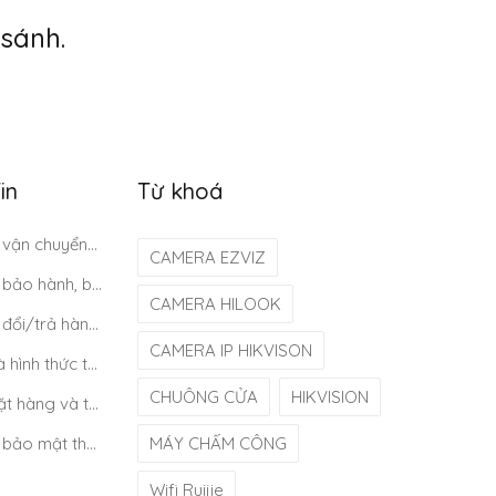
sánh.
in
Từ khoá
Chính sách vận chuyển/giao nhận/cài đặt
CAMERA EZVIZ
Chính sách bảo hành, bảo trì
CAMERA HILOOK
Chính sách đổi/trả hàng và hoàn tiền
CAMERA IP HIKVISON
Quy định và hình thức thanh toán
CHUÔNG CỬA
HIKVISION
Quy định đặt hàng và thanh toán
Chính sách bảo mật thông tin khách hàng
MÁY CHẤM CÔNG
Wifi Ruijie