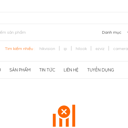
Danh mục
Tìm kiếm nhiều :
hikvision
ip
hilook
ezviz
camera
U
SẢN PHẨM
TIN TỨC
LIÊN HỆ
TUYỂN DỤNG