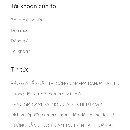
Tài khoản của tôi
Bảng điều khiển
Đơn mua
Đánh giá
Tài khoản
Tin tức
BÁO GIÁ LẮP ĐẶT THI CÔNG CAMERA DAHUA TẠI TP.HCM MỚI NHẤT 2025
Hướng dẫn cài đặt camera wifi IMOU
BẢNG GIÁ CAMERA IMOU GIÁ RẺ CHỈ TỪ 469K
Dịch vụ lắp đặt camera Imou – lắp đặt tận nơi tại TP Hồ Chí Minh
HƯỚNG DẪN CHIA SẺ CAMERA TRÊN TÀI KHOẢN KBONE