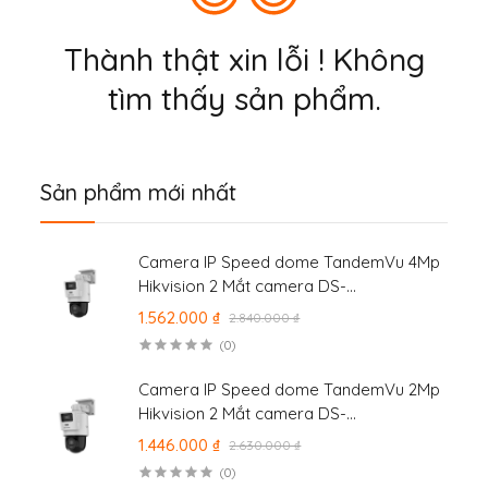
Thành thật xin lỗi ! Không
tìm thấy sản phẩm.
Sản phẩm mới nhất
Camera IP Speed dome TandemVu 4Mp
Hikvision 2 Mắt camera DS-
2SE2C400MWG-E/14
1.562.000 ₫
2.840.000 ₫
(0)
Camera IP Speed dome TandemVu 2Mp
Hikvision 2 Mắt camera DS-
2SE2C200MWG-E/12
1.446.000 ₫
2.630.000 ₫
(0)