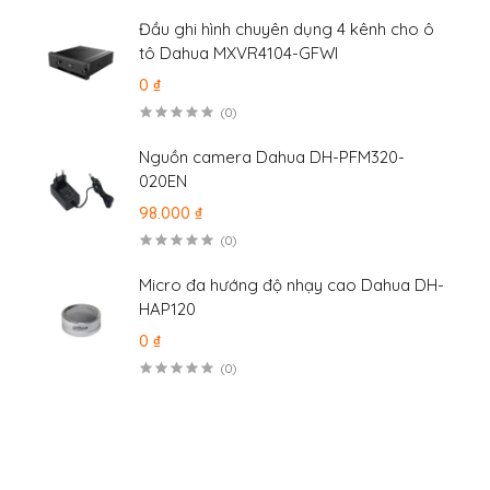
Đầu ghi hình chuyên dụng 4 kênh cho ô
tô Dahua MXVR4104-GFWI
0 ₫
(0)
Nguồn camera Dahua DH-PFM320-
020EN
98.000 ₫
(0)
Micro đa hướng độ nhạy cao Dahua DH-
HAP120
0 ₫
(0)