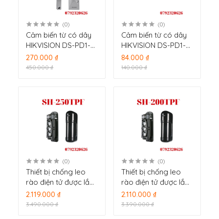
(0)
(0)
Cảm biến từ có dây
Cảm biến từ có dây
HIKVISION DS-PD1-
HIKVISION DS-PD1-
MC-RS
MC-WS
270.000 ₫
84.000 ₫
450.000 ₫
140.000 ₫
(0)
(0)
Thiết bị chống leo
Thiết bị chống leo
rào điện tử được lắp
rào điện tử được lắp
đặt trên tường rào
đặt trên tường rào
2.119.000 ₫
2.110.000 ₫
AoLin SH-250TPF
AoLin SH-200TPF
3.490.000 ₫
3.390.000 ₫