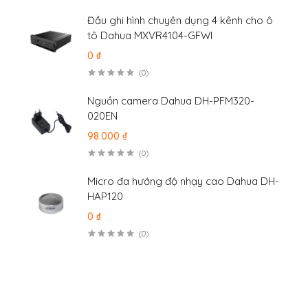
Đầu ghi hình chuyên dụng 4 kênh cho ô
tô Dahua MXVR4104-GFWI
0 ₫
(0)
Nguồn camera Dahua DH-PFM320-
020EN
98.000 ₫
(0)
Micro đa hướng độ nhạy cao Dahua DH-
HAP120
0 ₫
(0)