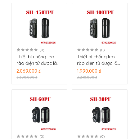
(0)
(0)
Thiết bị chống leo
Thiết bị chống leo
rào điện tử được lắp
rào điện tử được lắp
đặt trên tường rào
đặt trên tường rào
2.069.000 ₫
1.990.000 ₫
AoLin SH -150TPF
AoLin SH-100TPF
3.300.000 ₫
3.240.000 ₫
(0)
(0)