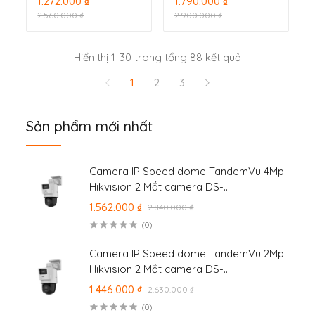
1.272.000 ₫
1.790.000 ₫
2.560.000 ₫
2.900.000 ₫
Hiển thị 1-30 trong tổng 88 kết quả
1
2
3
Sản phẩm mới nhất
Camera IP Speed dome TandemVu 4Mp
Hikvision 2 Mắt camera DS-
2SE2C400MWG-E/14
1.562.000 ₫
2.840.000 ₫
(0)
Camera IP Speed dome TandemVu 2Mp
Hikvision 2 Mắt camera DS-
2SE2C200MWG-E/12
1.446.000 ₫
2.630.000 ₫
(0)