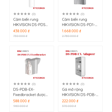
(0)
(0)
Cảm biến rung
Cảm biến rung
HIKVISION DS-PDSK-
HIKVISION DS-PD1-
P
SKM
438.000 ₫
1.668.000 ₫
730.000 ₫
2.780.000 ₫
(0)
(0)
DS-PDB-EX-
Gá mở rộng
Fixedbracket được
HIKVISION DS-PDB-
thiết kế để lắp đặt và
EX-Adapter
588.000 ₫
222.000 ₫
gắn kết Gạch mở
980.000 ₫
370.000 ₫
rộng Hikvision DS-