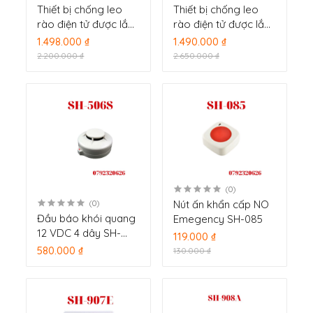
Thiết bị chống leo
Thiết bị chống leo
rào điện tử được lắp
rào điện tử được lắp
đặt trên tường rào
đặt trên tường rào
1.498.000 ₫
1.490.000 ₫
SH-60PF
SH-30PF
2.200.000 ₫
2.650.000 ₫
(0)
Nút ấn khẩn cấp NO
(0)
Đầu báo khói quang
Emegency SH-085
12 VDC 4 dây SH-
119.000 ₫
506S
580.000 ₫
130.000 ₫