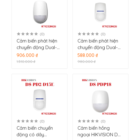
(0)
(0)
Cảm biến phát hiện
Cảm biến phát hiện
chuyển động Dual-
chuyển động Dual-
Tech HIKVISION DS-
Tech HIKVISION DS-
906.000 ₫
588.000 ₫
PDD15AM-EG2
PD2-D10PE
1.510.000 ₫
980.000 ₫
(0)
(0)
Cảm biến chuyển
Cảm biến hồng
động có dây
ngoại HIKVISION DS-