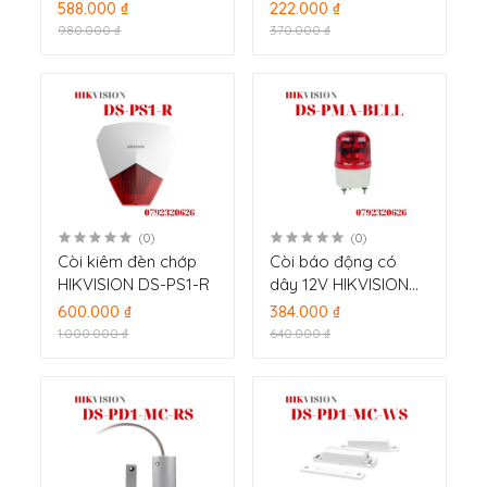
HIKVISION DS-PD2-
PDP18-EG2(P)
588.000 ₫
222.000 ₫
D15E
980.000 ₫
370.000 ₫
(0)
(0)
Còi kiêm đèn chớp
Còi báo động có
HIKVISION DS-PS1-R
dây 12V HIKVISION
DS-PMA-BELL
600.000 ₫
384.000 ₫
1.000.000 ₫
640.000 ₫