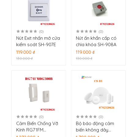
(0)
(0)
Nút Exit nhấn mở cửa
Nút ấn khẩn cấp có
kiểm soát SH-907E
chìa khóa SH-908A
119.000 ₫
119.000 ₫
130.000 ₫
130.000 ₫
(0)
(0)
Cảm Biến Chống Vỡ
Bộ báo động cảm
Kính RG71FM
biến không dây
LIGHTSYS
Zigbee EZVIZ CS-B1